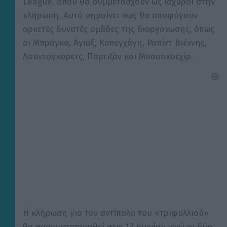
League, όπου θα συμμετάσχουν ως ισχυροί στην
κλήρωση. Αυτό σημαίνει πως θα αποφύγουν
αρκετές δυνατές ομάδες της διοργάνωσης, όπως
οι Μπράγκα, Άγιαξ, Κοπεγχάγη, Ραπίντ Βιέννης,
Λουντογκόρετς, Παρτιζάν και Μπασακσεχίρ.
Η κλήρωση για τον αντίπαλο του «τριφυλλιού»
θα πραγματοποιηθεί στις 17 Ιουνίου, ενώ οι δύο