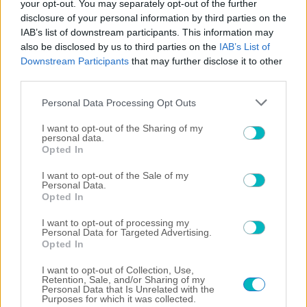
your opt-out. You may separately opt-out of the further
disclosure of your personal information by third parties on the
IAB’s list of downstream participants. This information may
also be disclosed by us to third parties on the
IAB’s List of
Downstream Participants
that may further disclose it to other
third parties.
Please note that this website/app uses one or more Google
Personal Data Processing Opt Outs
services and may gather and store information including but
not limited to your visit or usage behaviour. You may click to
I want to opt-out of the Sharing of my
personal data.
grant or deny consent to Google and its third-party tags to
Opted In
use your data for below specified purposes in below Google
consent section.
I want to opt-out of the Sale of my
Personal Data.
Opted In
I want to opt-out of processing my
Personal Data for Targeted Advertising.
Opted In
I want to opt-out of Collection, Use,
Retention, Sale, and/or Sharing of my
Personal Data that Is Unrelated with the
Purposes for which it was collected.