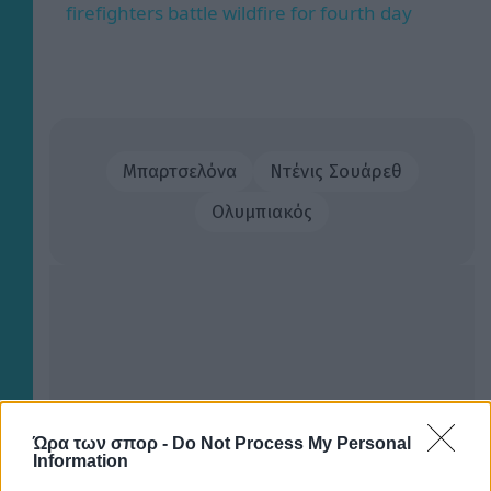
firefighters battle wildfire for fourth day
Μπαρτσελόνα
Ντένις Σουάρεθ
Ολυμπιακός
Ώρα των σπορ -
Do Not Process My Personal
Information