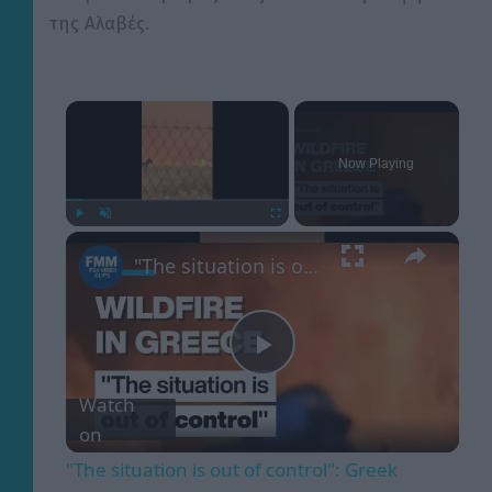
της Αλαβές.
×
Now Playing
×
Play
Unmute
Fullscreen
"The situation is out of control": Greek firefighters battle wildfire for fourth day
Play
Watch
on
Video
"The situation is out of control": Greek