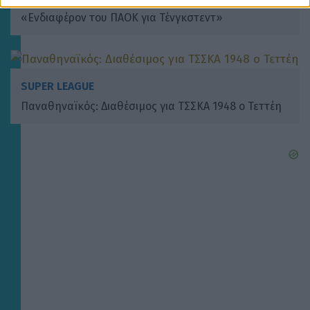
«Ενδιαφέρον του ΠΑΟΚ για Τένγκστεντ»
SUPER LEAGUE
Παναθηναϊκός: Διαθέσιμος για ΤΣΣΚΑ 1948 ο Τεττέη