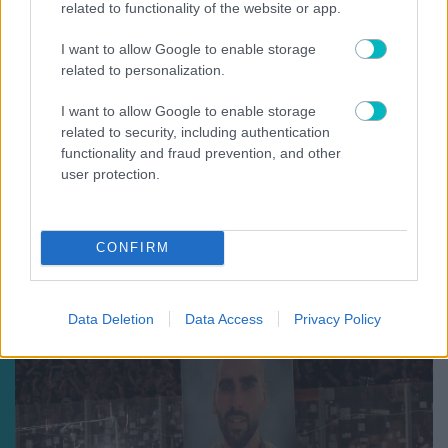
related to functionality of the website or app.
I want to allow Google to enable storage
related to personalization.
I want to allow Google to enable storage
related to security, including authentication
functionality and fraud prevention, and other
user protection.
ΠΟΔΟΣΦΑΙΡΟ ΑΕΚ
Κοινή συνέντευξη Τύπου της ΑΕΚ και του ΟΦΗ
CONFIRM
ενόψει του τελικού του Super Cup
Data Deletion
Data Access
Privacy Policy