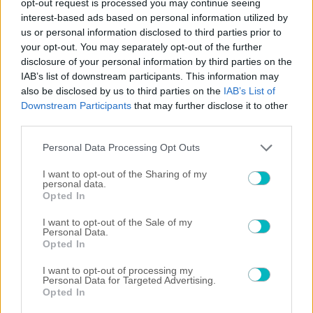
opt-out request is processed you may continue seeing
ΠΟΔΟΣΦΑΙΡΟ ΑΕΚ
interest-based ads based on personal information utilized by
Πως θα μπουν στο γήπεδο οι φίλαθλοι της ΑΕΚ στο
us or personal information disclosed to third parties prior to
φιλικό με την Καλλιθέα
your opt-out. You may separately opt-out of the further
disclosure of your personal information by third parties on the
IAB’s list of downstream participants. This information may
also be disclosed by us to third parties on the
IAB’s List of
Downstream Participants
that may further disclose it to other
third parties.
Please note that this website/app uses one or more Google
Personal Data Processing Opt Outs
services and may gather and store information including but
not limited to your visit or usage behaviour. You may click to
I want to opt-out of the Sharing of my
personal data.
grant or deny consent to Google and its third-party tags to
Opted In
use your data for below specified purposes in below Google
consent section.
I want to opt-out of the Sale of my
Personal Data.
Opted In
I want to opt-out of processing my
Personal Data for Targeted Advertising.
Opted In