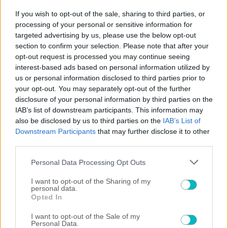
Play Video
If you wish to opt-out of the sale, sharing to third parties, or
×
processing of your personal or sensitive information for
"The situation is out of control": Greek firefighters battle wildfire for fourth day
targeted advertising by us, please use the below opt-out
section to confirm your selection. Please note that after your
opt-out request is processed you may continue seeing
interest-based ads based on personal information utilized by
us or personal information disclosed to third parties prior to
Play
your opt-out. You may separately opt-out of the further
disclosure of your personal information by third parties on the
Watch on
Video
IAB’s list of downstream participants. This information may
also be disclosed by us to third parties on the
IAB’s List of
"The situation is out of control": Greek
Downstream Participants
that may further disclose it to other
third parties.
firefighters battle wildfire for fourth day
Please note that this website/app uses one or more Google
Personal Data Processing Opt Outs
services and may gather and store information including but
not limited to your visit or usage behaviour. You may click to
I want to opt-out of the Sharing of my
personal data.
grant or deny consent to Google and its third-party tags to
ΠΕΡΙΣΣΟΤΕΡΑ ΑΡΘΡΑ
Opted In
use your data for below specified purposes in below Google
consent section.
I want to opt-out of the Sale of my
Personal Data.