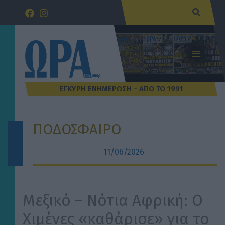
Μετάβαση
Αναζήτ
στο
περιεχόμενο
ΠΟΔΟΣΦΑΙΡΟ
11/06/2026
Μεξικό – Νότια Αφρική: Ο
Χιμένες «καθάρισε» για το