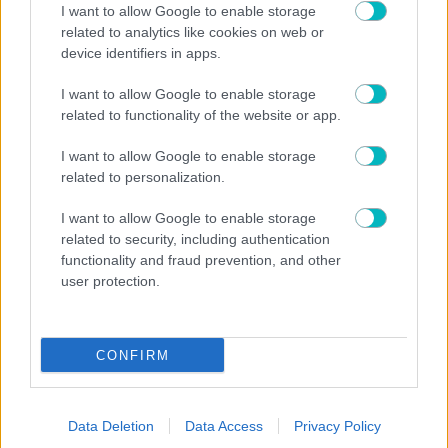
I want to allow Google to enable storage
related to analytics like cookies on web or
device identifiers in apps.
I want to allow Google to enable storage
related to functionality of the website or app.
I want to allow Google to enable storage
ΠΟΔΟΣΦΑΙΡΟ
related to personalization.
Ο Κουλούρης έφαγε «πόρτα» από την Πογκόν:
«Μηδενικές πιθανότητες επιστροφής»
I want to allow Google to enable storage
related to security, including authentication
functionality and fraud prevention, and other
user protection.
ΠΟΔΟΣΦΑΙΡΟ
CONFIRM
Έχουν «φύγει» 3.000 εισιτήρια από τον ΟΦΗ για το
Σούπερ Καπ
Data Deletion
Data Access
Privacy Policy