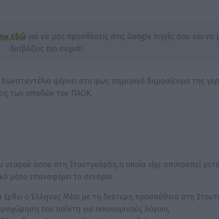
λικ εδώ
για να μας προσθέσεις στις Google πηγές σου και να 
διαβάζεις πιο συχνά!
η Κωνσταντέλια φέρνει στο φως σημερινό δημοσίευμα της γε
εις των οπαδών του ΠΑΟΚ.
υ νεαρού άσου στη Στουτγκάρδη,η οποία είχε αποτραπεί μετ
κό μέσο επαναφέρει το σενάριο.
Θα έρθει ο Έλληνας Μέσι με τη δεύτερη προσπάθεια στη Στουτ
παραχώρηση του παίκτη για οικονομικούς λόγους