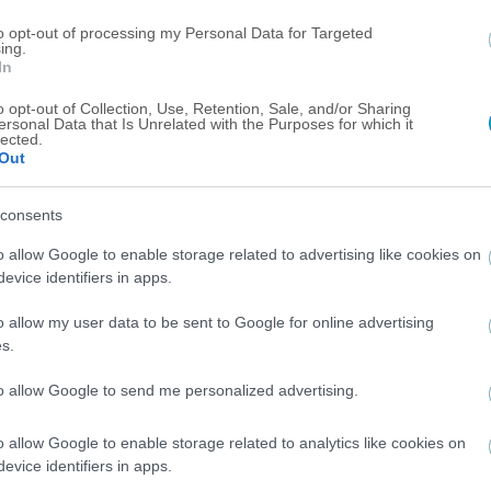
to opt-out of processing my Personal Data for Targeted
ing.
In
o opt-out of Collection, Use, Retention, Sale, and/or Sharing
ersonal Data that Is Unrelated with the Purposes for which it
lected.
Out
consents
o allow Google to enable storage related to advertising like cookies on
SUPER LEAGUE
evice identifiers in apps.
Κοντά στον Νανου ο Ηρακλής
o allow my user data to be sent to Google for online advertising
s.
to allow Google to send me personalized advertising.
o allow Google to enable storage related to analytics like cookies on
evice identifiers in apps.