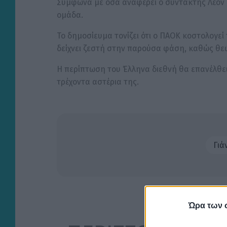
Σύμφωνα με όσα αναφέρει ο συντάκτης Λέον Π
ομάδα.
Το δημοσίευμα τονίζει ότι ο ΠΑΟΚ κοστολογεί
δείχνει ζεστή στην παρούσα φάση, καθώς θεω
Η περίπτωση του Έλληνα διεθνή θα επανέλθε
τρέχοντα αστέρια της.
Γιά
Ώρα των 