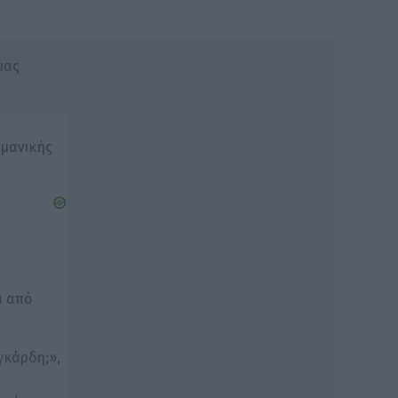
μας
ρμανικής
ά από
γκάρδη;»,