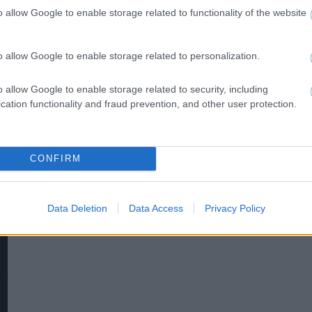
o allow Google to enable storage related to functionality of the website
o allow Google to enable storage related to personalization.
o allow Google to enable storage related to security, including
cation functionality and fraud prevention, and other user protection.
SUPER LEAGUE
«Η Γαλατασαράι κατέθεσε πρόταση στον ΠΑΟΚ
CONFIRM
για Κωνσταντέλια με δανεισμό και οψιόν
αγοράς»
Data Deletion
Data Access
Privacy Policy