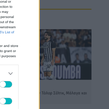
sonal or
ection to
ou may
 personal
out of the
 downstream
B’s List of
er and store
to grant or
ed purposes
SUPER LEAGUE
Στο προσκήνιο για τον Τέιλορ Σέλτικ, Μάλαγα και
Μπέρνλι