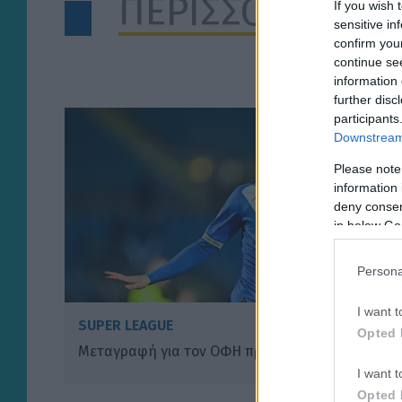
ΠΕΡΙΣΣΟΤΕΡΑ Α
If you wish 
sensitive in
confirm you
continue se
information 
further disc
participants
Downstream 
Please note
information 
deny consent
in below Go
Persona
I want t
SUPER LEAGUE
Opted 
Μεταγραφή για τον ΟΦΗ πριν το Σούπερ Καπ!
I want t
Opted 