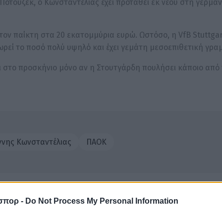
ότουζεκ, ο Κωνσταντέλιας έχει προταθεί εκ νέου στη γερμαν
 τον παίκτη στα 20 εκατομμύρια ευρώ. Ωστόσο, η VfB Stuttgar
ρεί το ποσό πολύ υψηλό και έχει γεμάτη μεσοεπιθετική γρα
ι στο προσκήνιο μόνο αν η Στουτγάρδη πουλήσει κάποιο από
ννης Κωνσταντέλιας
ΠΑΟΚ
σπορ -
Do Not Process My Personal Information