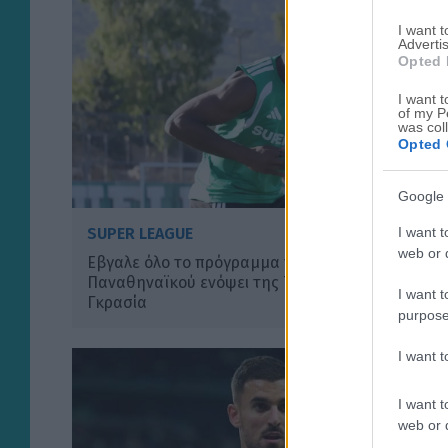
I want 
Advertis
Opted 
I want t
of my P
was col
Opted 
Google 
I want t
SUPER LEAGUE
web or d
Εβγαλε όλο το πρόγραμμα της προπόνησης του
Παναθηναϊκού ενόψει της ΤΣΚΚΑ 1948 ο Λιβάι
I want t
Γκρασία
purpose
I want 
I want t
web or d