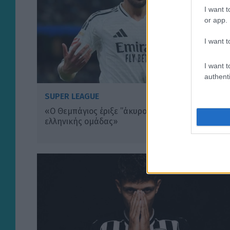
I want t
or app.
I want t
I want t
authenti
SUPER LEAGUE
«Ο Θεμπάγιος έριξε ”άκυρο” σε πρόταση
ελληνικής ομάδας»