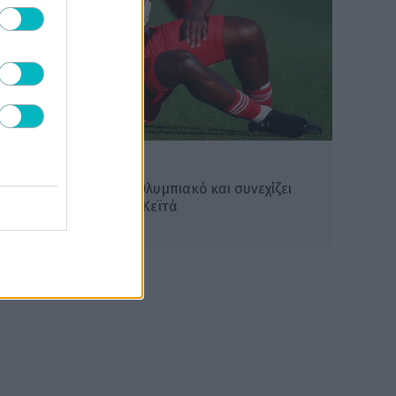
SUPER LEAGUE
Αποχώρησε από τον Ολυμπιακό και συνεχίζει
στην Κύπρο ο Ντιμπί Κεϊτά