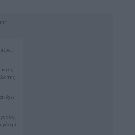
μας
ημέρες
κοντας
έλα της
υ έχει
ογος θα
λιγότερη