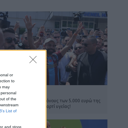
sonal or
ection to
ou may
ΔΙΕΘΝΗ
 personal
out of the
Σαλάχ: Το απίθανο μπόνους των 5.000 ευρώ της
 downstream
Τραμπζονσπόρ για… χαρτί υγείας!
B’s List of
er and store