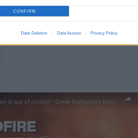
CONFIRM
Data Deletion
Data Access
Privacy Policy
"The situation is out of control": Greek firefighters battle wildfire for fourth day