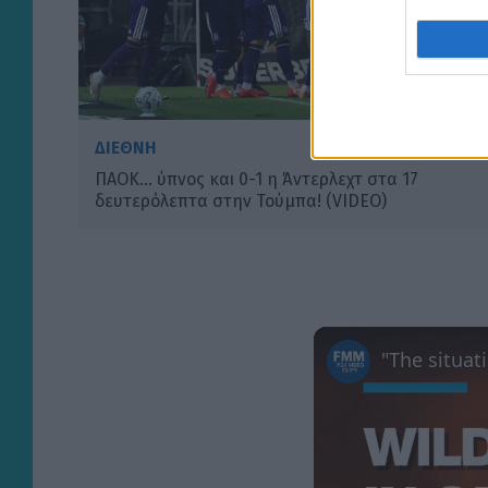
ΔΙΕΘΝΗ
ΠΑΟΚ… ύπνος και 0-1 η Άντερλεχτ στα 17
δευτερόλεπτα στην Τούμπα! (VIDEO)