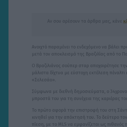
Αν σου αρέσουν τα άρθρα μας, κάνε
κ
Ανοιχτό παραμένει το ενδεχόμενο να βάλει πρ
μετά τον αποκλεισμό της Βραζιλίας από το Π
Ο Βραζιλιάνος σούπερ σταρ αποχαιρέτησε την
μάλιστα δίχτυα με εύστοχη εκτέλεση πέναλτι
«Σελεσάο».
Σύμφωνα με διεθνή δημοσιεύματα, ο 34χρονος 
μπροστά του για τη συνέχεια της καριέρας του
Το πρώτο αφορά την επιστροφή του στη Σάντο
κινηθεί για την απόκτησή του. Το δεύτερο τον
πίεση, με το MLS να εμφανίζεται ως πιθανός 