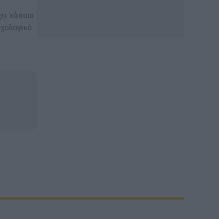
χει κάποια
υχολογικό