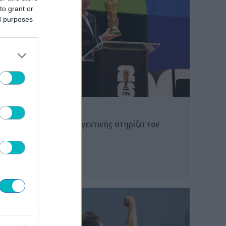
to grant or
ed purposes
ΔΙΕΘΝΗ
H Ομοσπονδία της Αργεντινής στηρίζει τον
Ινφαντίνο