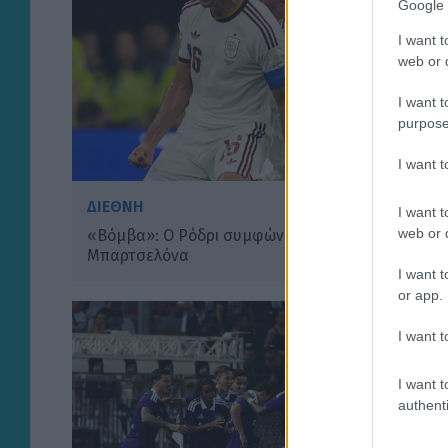
Google 
I want t
web or d
I want t
purpose
I want 
ΔΙΕΘΝΗ
I want t
web or d
«Βόμβα»: Ο Ρόδρι συμφώνησε με τη
Μπαρτσελόνα
I want t
or app.
I want t
I want t
authenti