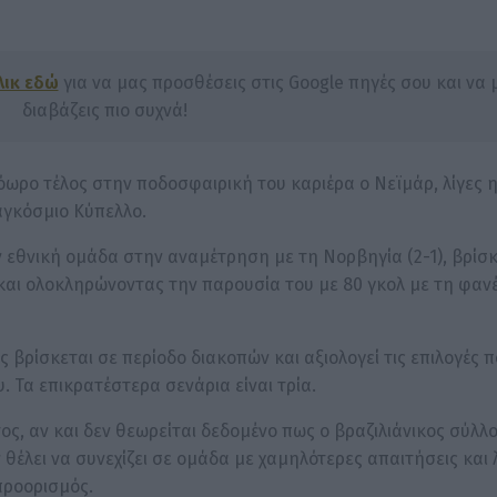
λικ εδώ
για να μας προσθέσεις στις Google πηγές σου και να 
διαβάζεις πιο συχνά!
όωρο τέλος στην ποδοσφαιρική του καριέρα ο Νεϊμάρ, λίγες 
αγκόσμιο Κύπελλο.
 εθνική ομάδα στην αναμέτρηση με τη Νορβηγία (2-1), βρίσ
 και ολοκληρώνοντας την παρουσία του με 80 γκολ με τη φαν
βρίσκεται σε περίοδο διακοπών και αξιολογεί τις επιλογές πο
. Τα επικρατέστερα σενάρια είναι τρία.
ς, αν και δεν θεωρείται δεδομένο πως ο βραζιλιάνικος σύλλ
 θέλει να συνεχίζει σε ομάδα με χαμηλότερες απαιτήσεις και 
προορισμός.