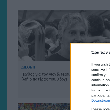
Ώρα των 
If you wish 
ΔΙΕΘΝΗ
sensitive in
Πένθος για τον Λιονέλ Μέσι: «Έφυγε» από τη
confirm you
ζωή ο πατέρας του, Χόρχε
continue se
information 
further disc
participants
Downstream 
Please note