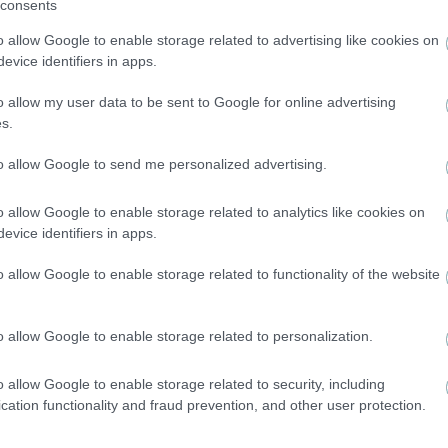
consents
o allow Google to enable storage related to advertising like cookies on
evice identifiers in apps.
o allow my user data to be sent to Google for online advertising
s.
to allow Google to send me personalized advertising.
ΔΙΕΘΝΗ
o allow Google to enable storage related to analytics like cookies on
evice identifiers in apps.
Παυλίδης on…fire: Σκόραρε ξανά απέναντι στη
Χαρτς – Eφτασε τα πέντε γκολ στη σεζόν
o allow Google to enable storage related to functionality of the website
o allow Google to enable storage related to personalization.
o allow Google to enable storage related to security, including
cation functionality and fraud prevention, and other user protection.