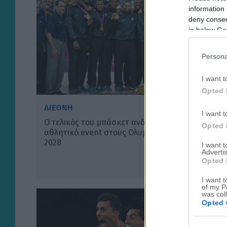
information 
deny consent
in below Go
Persona
I want t
Opted 
ΔΙΕΘΝΗ
I want t
Ο τελικός του μπάσκετ ανδρών το ακριβότερο
Opted 
αθλητικό event στους Ολυμπιακούς Αγώνες του
2028
I want 
Advertis
Opted 
I want t
of my P
was col
Opted 