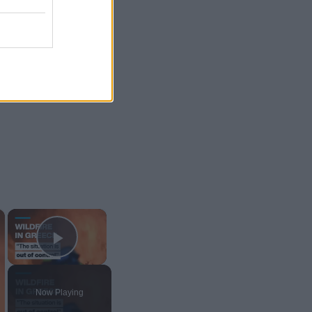
×
×
Play Video
Now Playing