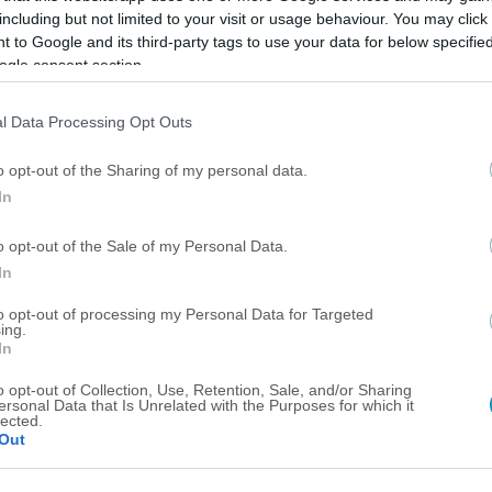
including but not limited to your visit or usage behaviour. You may click 
 to Google and its third-party tags to use your data for below specifi
ogle consent section.
l Data Processing Opt Outs
o opt-out of the Sharing of my personal data.
In
o opt-out of the Sale of my Personal Data.
In
ΔΙΕΘΝΗ
Λιντ: Γεννήθηκε χωρίς δεξί χέρι, σκόραρε και
to opt-out of processing my Personal Data for Targeted
ing.
έγινε παράδειγμα προς μίμηση – Η μαγική του
In
ιστορία
o opt-out of Collection, Use, Retention, Sale, and/or Sharing
ersonal Data that Is Unrelated with the Purposes for which it
lected.
Out