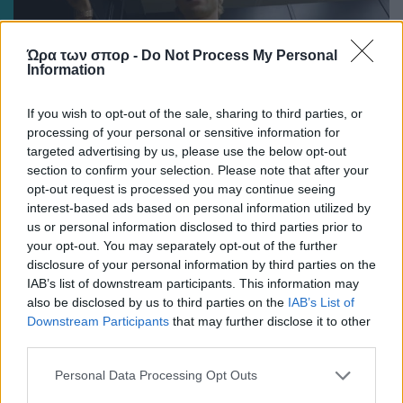
Ώρα των σπορ -
Do Not Process My Personal
Information
If you wish to opt-out of the sale, sharing to third parties, or
processing of your personal or sensitive information for
ΠΟΔΟΣΦΑΙΡΟ ΑΕΚ
targeted advertising by us, please use the below opt-out
section to confirm your selection. Please note that after your
Με αυτόν τον αριθμό θα αγωνίζεται ο Μάγερ στην
opt-out request is processed you may continue seeing
ΑΕΚ!
interest-based ads based on personal information utilized by
us or personal information disclosed to third parties prior to
your opt-out. You may separately opt-out of the further
disclosure of your personal information by third parties on the
IAB’s list of downstream participants. This information may
also be disclosed by us to third parties on the
IAB’s List of
Downstream Participants
that may further disclose it to other
third parties.
Please note that this website/app uses one or more Google
Personal Data Processing Opt Outs
services and may gather and store information including but