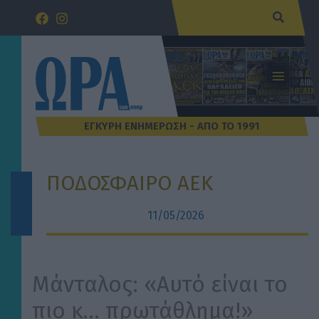
Μετάβαση
Αναζήτ
στο
περιεχόμενο
ΠΟΔΟΣΦΑΙΡΟ ΑΕΚ
11/05/2026
Μάνταλος: «Αυτό είναι το
πιο κ… πρωτάθλημα!»