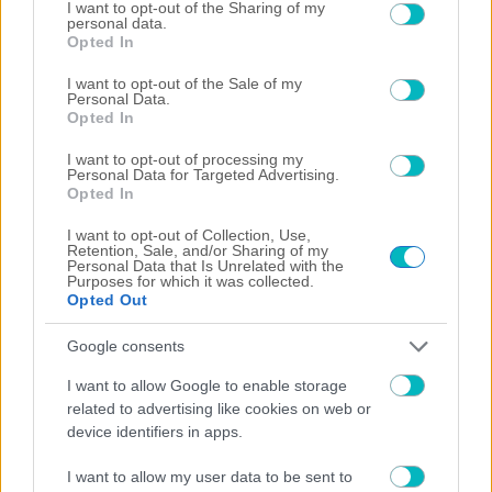
not limited to your visit or usage behaviour. You may click to
I want to opt-out of the Sharing of my
personal data.
grant or deny consent to Google and its third-party tags to
Opted In
use your data for below specified purposes in below Google
consent section.
I want to opt-out of the Sale of my
Personal Data.
Opted In
ΠΟΔΟΣΦΑΙΡΟ ΑΕΚ
Η ατάκα του Ηλιόπουλο για Πινέδα στην παρουσίαση
I want to opt-out of processing my
Personal Data for Targeted Advertising.
του Μάγερ (VIDEO)
Opted In
I want to opt-out of Collection, Use,
Retention, Sale, and/or Sharing of my
Personal Data that Is Unrelated with the
Purposes for which it was collected.
Opted Out
Google consents
I want to allow Google to enable storage
related to advertising like cookies on web or
device identifiers in apps.
I want to allow my user data to be sent to