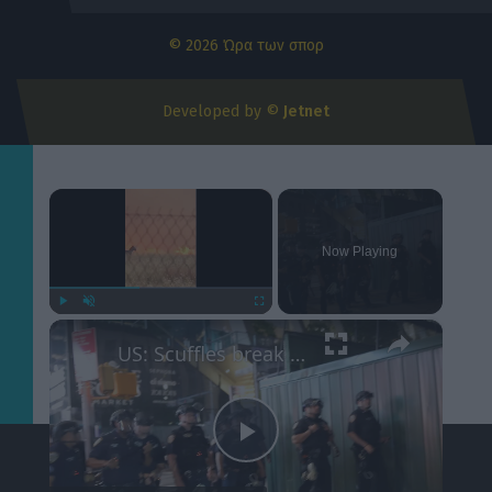
© 2026 Ώρα των σπορ
Developed by ©
Jetnet
×
Now Playing
×
Play
Unmute
Fullscreen
US: Scuffles break out between Knicks fans, police during championship celebrations.
Play