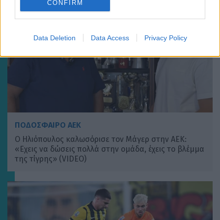
CONFIRM
Data Deletion
Data Access
Privacy Policy
ΠΟΔΟΣΦΑΙΡΟ ΑΕΚ
Ο Ηλιόπουλος καλωσόρισε τον Μάγερ στην ΑΕΚ:
«Εχεις να δώσεις πολλά στην ομάδα, έχεις το βλέμμα
της τίγρης» (VIDEO)