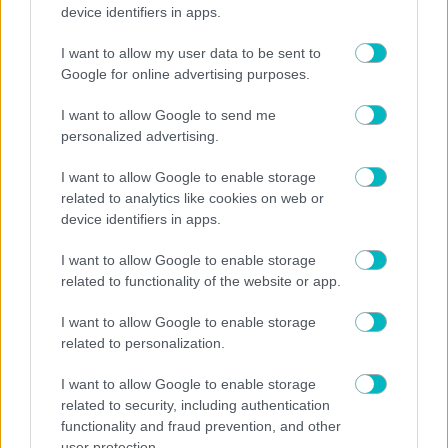
device identifiers in apps.
ΜΠΑΣΚΕΤ ΑΕΚ
I want to allow my user data to be sent to
Νόλεϊ για την μεταγραφή του στην ΑΕΚ: «Με
Google for online advertising purposes.
έπεισαν ο Σάκοτα και οι παίκτες να έρθω στην
ομάδα – Λατρέυω την Αθήνα!»
I want to allow Google to send me
personalized advertising.
I want to allow Google to enable storage
ΜΠΑΣΚΕΤ ΑΕΚ
related to analytics like cookies on web or
device identifiers in apps.
Επίσημο: Στην ΑΕΚ ο Λάντερς Νόλεϊ!
I want to allow Google to enable storage
related to functionality of the website or app.
I want to allow Google to enable storage
related to personalization.
I want to allow Google to enable storage
related to security, including authentication
functionality and fraud prevention, and other
user protection.