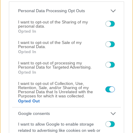
Please note that this website/app uses one or more Google
Personal Data Processing Opt Outs
×
services and may gather and store information including but
not limited to your visit or usage behaviour. You may click to
I want to opt-out of the Sharing of my
personal data.
Now Playing
grant or deny consent to Google and its third-party tags to
Opted In
Play Video
use your data for below specified purposes in below Google
consent section.
I want to opt-out of the Sale of my
Personal Data.
×
Opted In
"The situation is out of control": Greek firefighters battle wildfire for fourth day
I want to opt-out of processing my
Personal Data for Targeted Advertising.
Opted In
I want to opt-out of Collection, Use,
Play
Retention, Sale, and/or Sharing of my
Personal Data that Is Unrelated with the
Purposes for which it was collected.
Opted Out
Video
Watch on
Google consents
"The situation is out of control": Greek firefighters
I want to allow Google to enable storage
battle wildfire for fourth day
related to advertising like cookies on web or