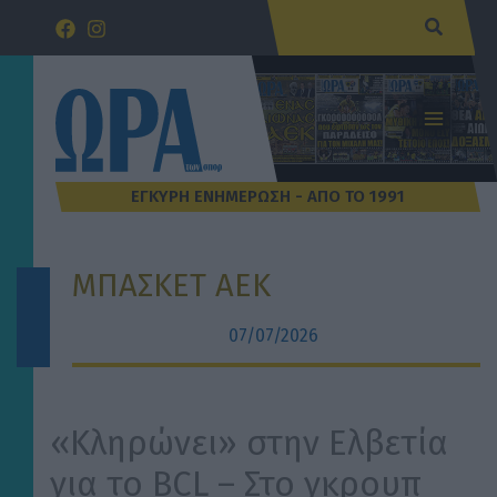
Μετάβαση
Αναζήτ
στο
περιεχόμενο
ΜΠΑΣΚΕΤ ΑΕΚ
07/07/2026
«Κληρώνει» στην Ελβετία
για το BCL – Στο γκρουπ