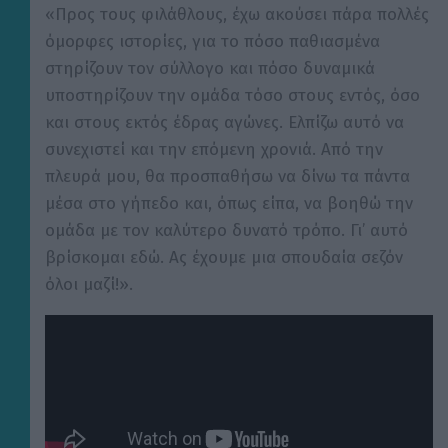
«Προς τους φιλάθλους, έχω ακούσει πάρα πολλές
όμορφες ιστορίες, για το πόσο παθιασμένα
στηρίζουν τον σύλλογο και πόσο δυναμικά
υποστηρίζουν την ομάδα τόσο στους εντός, όσο
και στους εκτός έδρας αγώνες. Ελπίζω αυτό να
συνεχιστεί και την επόμενη χρονιά. Από την
πλευρά μου, θα προσπαθήσω να δίνω τα πάντα
μέσα στο γήπεδο και, όπως είπα, να βοηθώ την
ομάδα με τον καλύτερο δυνατό τρόπο. Γι’ αυτό
βρίσκομαι εδώ. Ας έχουμε μια σπουδαία σεζόν
όλοι μαζί!».