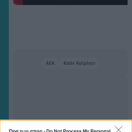
ΑΕΚ
Καάν Καϊρίνεν
Ώρα των σπορ -
Do Not Process My Personal