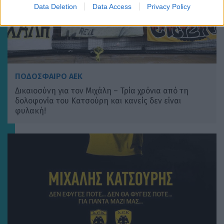
Data Deletion
Data Access
Privacy Policy
ΠΟΔΟΣΦΑΙΡΟ ΑΕΚ
Δικαιοσύνη για τον Μιχάλη – Τρία χρόνια από τη
δολοφονία του Κατσούρη και κανείς δεν είναι
φυλακή!