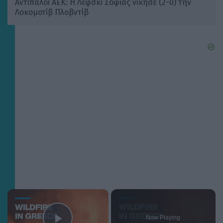
Αντίπαλοι ΑΕΚ: Η Λέφσκι Σόφιας νίκησε (2-0) την
Λοκομοτίβ Πλοβντίβ
×
Now Playing