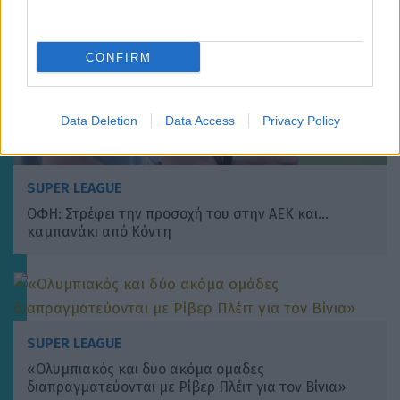
CONFIRM
Data Deletion
Data Access
Privacy Policy
SUPER LEAGUE
ΟΦΗ: Στρέφει την προσοχή του στην ΑΕΚ και…
καμπανάκι από Κόντη
SUPER LEAGUE
«Ολυμπιακός και δύο ακόμα ομάδες
διαπραγματεύονται με Ρίβερ Πλέιτ για τον Βίνια»