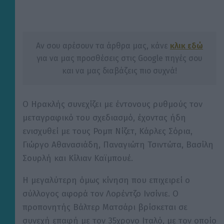
Αν σου αρέσουν τα άρθρα μας, κάνε
κλικ εδώ
για να μας προσθέσεις στις Google πηγές σου
και να μας διαβάζεις πιο συχνά!
Ο Ηρακλής συνεχίζει με έντονους ρυθμούς τον
μεταγραφικό του σχεδιασμό, έχοντας ήδη
ενισχυθεί με τους Ρομπ Νίζετ, Κάρλες Σόρια,
Γιώργο Αθανασιάδη, Παναγιώτη Τσιντώτα, Βασίλη
Σουρλή και Κίλιαν Καϊμπουέ.
Η μεγαλύτερη όμως κίνηση που επιχειρεί ο
σύλλογος αφορά τον Λορέντζο Ινσίνιε. Ο
προπονητής Βάλτερ Ματσάρι βρίσκεται σε
συνεχή επαφή με τον 35χρονο Ιταλό, με τον οποίο