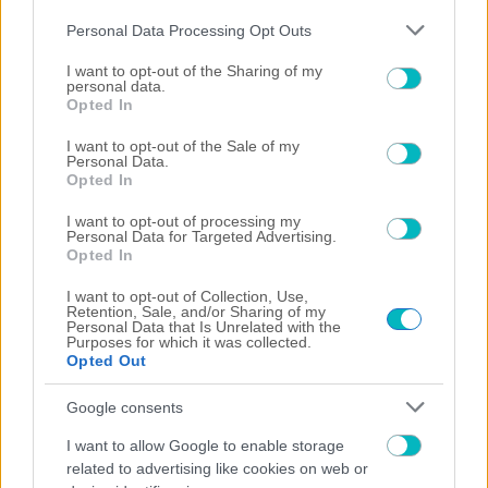
Please note that this website/app uses one or more Google
Personal Data Processing Opt Outs
services and may gather and store information including but
not limited to your visit or usage behaviour. You may click to
I want to opt-out of the Sharing of my
personal data.
grant or deny consent to Google and its third-party tags to
Opted In
use your data for below specified purposes in below Google
consent section.
I want to opt-out of the Sale of my
Personal Data.
SUPER LEAGUE
Opted In
Το πρώτο «μήνυμα» του Λιβάι Γκαρσία για τον
δανεισμό του στον Παναθηναϊκό (ΦΩΤΟ)
I want to opt-out of processing my
Personal Data for Targeted Advertising.
Opted In
I want to opt-out of Collection, Use,
Retention, Sale, and/or Sharing of my
Personal Data that Is Unrelated with the
Purposes for which it was collected.
Opted Out
Google consents
I want to allow Google to enable storage
related to advertising like cookies on web or