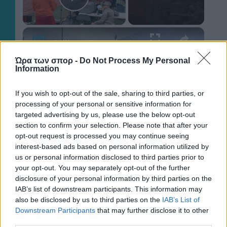
Play Video
×
Military Reunion At Relay Race Finish Line | Happily TV
Ώρα των σπορ -
Do Not Process My Personal
Information
Play
If you wish to opt-out of the sale, sharing to third parties, or
processing of your personal or sensitive information for
Watch on
targeted advertising by us, please use the below opt-out
Video
section to confirm your selection. Please note that after your
Military Reunion At Relay Race Finish Line |
opt-out request is processed you may continue seeing
interest-based ads based on personal information utilized by
Happily TV
us or personal information disclosed to third parties prior to
your opt-out. You may separately opt-out of the further
disclosure of your personal information by third parties on the
IAB’s list of downstream participants. This information may
also be disclosed by us to third parties on the
IAB’s List of
ΠΕΡΙΣΣΟΤΕΡΑ ΑΡΘΡΑ
Downstream Participants
that may further disclose it to other
third parties.