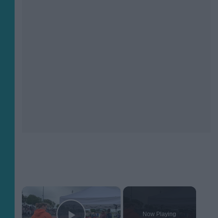
×
Now Playing