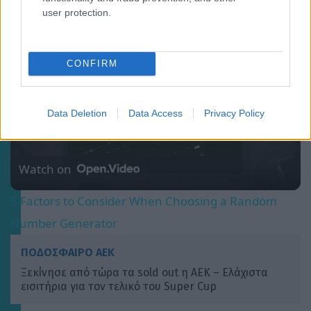
Play Video
user protection.
×
5 Factors to Consider When Choosing a Random Number Generator
CONFIRM
Data Deletion
Data Access
Privacy Policy
Play
Video
Watch on
5 Factors to Consider When Choosing a Random
Number Generator
ΠΟΔΟΣΦΑΙΡΟ ΑΕΚ
Ξεκίνησε από τώρα τα sold out η ΑΕΚ – Ελάχιστα
εισιτήρια για τον τελικό του Super Cup