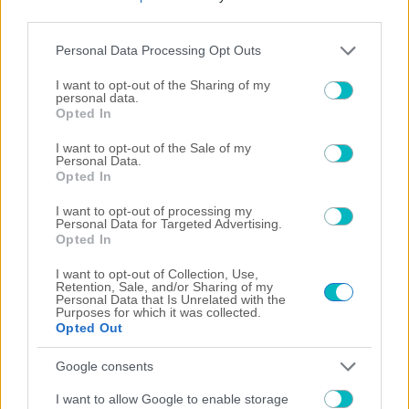
third parties.
Please note that this website/app uses one or more Google
ΠΟΔΟΣΦΑΙΡΟ ΑΕΚ
Personal Data Processing Opt Outs
services and may gather and store information including but
Επίσημο: Πρόβα τζενεράλε με Athens Kallithea στη
not limited to your visit or usage behaviour. You may click to
I want to opt-out of the Sharing of my
Νέα Φιλαδέλφεια – Τα εισιτήρια, η μέρα και η ώρα!
personal data.
grant or deny consent to Google and its third-party tags to
Opted In
use your data for below specified purposes in below Google
consent section.
I want to opt-out of the Sale of my
Personal Data.
Opted In
I want to opt-out of processing my
Personal Data for Targeted Advertising.
Opted In
I want to opt-out of Collection, Use,
Retention, Sale, and/or Sharing of my
Personal Data that Is Unrelated with the
Purposes for which it was collected.
Opted Out
Google consents
I want to allow Google to enable storage