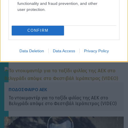
functionality and fraud prevention, and other
user protection.
CONFIRM
ΠΟΔΟΣΦΑΙΡΟ ΑΕΚ
Αντίπαλοι ΑΕΚ: Η Λέφσκι Σόφιας νίκησε (2-0) την
Data Deletion
Data Access
Privacy Policy
Λοκομοτίβ Πλοβντίβ
ΠΟΔΟΣΦΑΙΡΟ ΑΕΚ
Το ντοκιμαντέρ για το ταξίδι φιλίας της ΑΕΚ στο
Βελιγράδι απόψε στο Φεστιβάλ Ιεράπετρας (VIDEO)