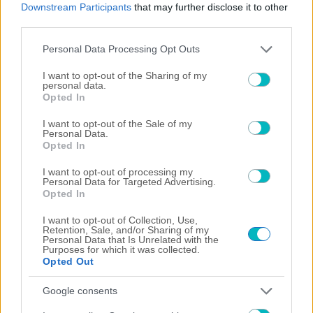
Watch on
Downstream Participants
that may further disclose it to other
Video
third parties.
"The situation is out of control": Greek
Please note that this website/app uses one or more Google
Personal Data Processing Opt Outs
firefighters battle wildfire for fourth day
services and may gather and store information including but
not limited to your visit or usage behaviour. You may click to
I want to opt-out of the Sharing of my
personal data.
grant or deny consent to Google and its third-party tags to
Opted In
use your data for below specified purposes in below Google
consent section.
I want to opt-out of the Sale of my
ΠΕΡΙΣΣΟΤΕΡΑ ΑΡΘΡΑ
Personal Data.
Opted In
I want to opt-out of processing my
Personal Data for Targeted Advertising.
Opted In
I want to opt-out of Collection, Use,
Retention, Sale, and/or Sharing of my
Personal Data that Is Unrelated with the
Purposes for which it was collected.
Opted Out
ΠΟΔΟΣΦΑΙΡΟ ΑΕΚ
ΠΑΕ και Ερασιτεχνική: «Ο Μιχάλης της ΑΕΚ θα είναι
Google consents
πάντα εδώ! Δίπλα μας!» (ΦΩΤΟ)