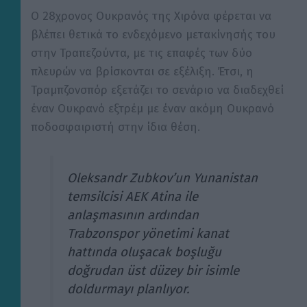
Ο 28χρονος Ουκρανός της Χιρόνα φέρεται να
βλέπει θετικά το ενδεχόμενο μετακίνησής του
στην Τραπεζούντα, με τις επαφές των δύο
πλευρών να βρίσκονται σε εξέλιξη. Έτσι, η
Τραμπζονσπόρ εξετάζει το σενάριο να διαδεχθεί
έναν Ουκρανό εξτρέμ με έναν ακόμη Ουκρανό
ποδοσφαιριστή στην ίδια θέση.
Oleksandr Zubkov’un Yunanistan
temsilcisi AEK Atina ile
anlaşmasının ardından
Trabzonspor yönetimi kanat
hattında oluşacak boşluğu
doğrudan üst düzey bir isimle
doldurmayı planlıyor.