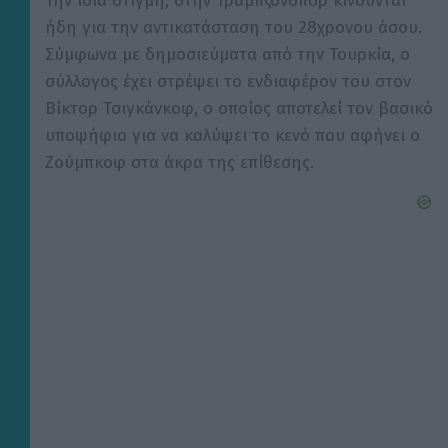
Την ίδια στιγμή, στην Τραμπζονσπόρ κινούνται
ήδη για την αντικατάσταση του 28χρονου άσου.
Σύμφωνα με δημοσιεύματα από την Τουρκία, ο
σύλλογος έχει στρέψει το ενδιαφέρον του στον
Βίκτορ Τσιγκάνκοφ, ο οποίος αποτελεί τον βασικό
υποψήφιο για να καλύψει το κενό που αφήνει ο
Ζούμπκοφ στα άκρα της επίθεσης.