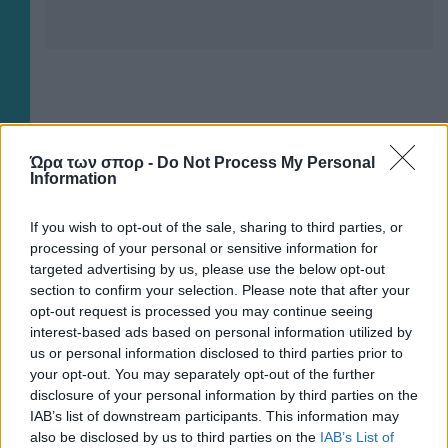
Ώρα των σπορ -
Do Not Process My Personal
×
Information
Now Playing
If you wish to opt-out of the sale, sharing to third parties, or
processing of your personal or sensitive information for
targeted advertising by us, please use the below opt-out
×
Play
Unmute
Fullscreen
section to confirm your selection. Please note that after your
"The situation is out of control": Greek firefighters battle wildfire for fourth day
opt-out request is processed you may continue seeing
interest-based ads based on personal information utilized by
us or personal information disclosed to third parties prior to
your opt-out. You may separately opt-out of the further
disclosure of your personal information by third parties on the
Play
IAB’s list of downstream participants. This information may
also be disclosed by us to third parties on the
IAB’s List of