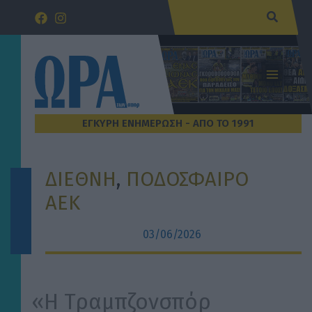
Μετάβαση
Αναζήτ
στο
περιεχόμενο
ΔΙΕΘΝΗ
, 
ΠΟΔΟΣΦΑΙΡΟ
ΑΕΚ
03/06/2026
«Η Τραμπζονσπόρ