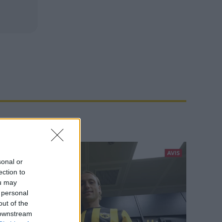
sonal or
ection to
ou may
 personal
out of the
 downstream