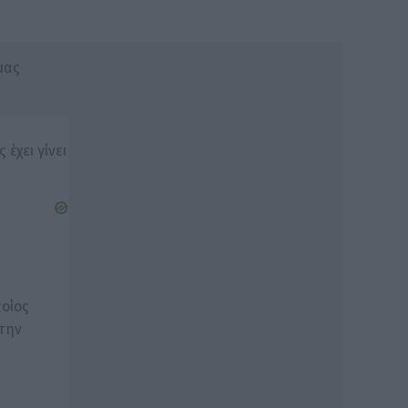
μας
 έχει γίνει
ποίος
την