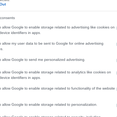
Μάγερ: «Να επαναλάβουμε την περσινή σεζόν
Out
και να παίξουμε στο Champions League» – Το
δώρο στον Ηλιόπουλο
consents
o allow Google to enable storage related to advertising like cookies on
evice identifiers in apps.
o allow my user data to be sent to Google for online advertising
s.
to allow Google to send me personalized advertising.
o allow Google to enable storage related to analytics like cookies on
evice identifiers in apps.
o allow Google to enable storage related to functionality of the website
o allow Google to enable storage related to personalization.
ΠΟΔΟΣΦΑΙΡΟ ΑΕΚ
Το Σάββατο το μνημόσυνο για τον Μιχάλη
o allow Google to enable storage related to security, including