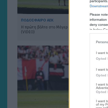
participants
Downstream 
Please note
information 
ΠΟΔΟΣΦΑΙΡΟ ΑΕΚ
deny consent
Η πρώτη βόλτα στο Μάγερ στην «Αγιά-Σοφιά»!
in below Go
(VIDEO)
Persona
I want t
Opted 
I want t
Opted 
I want 
Advertis
Opted 
I want t
of my P
was col