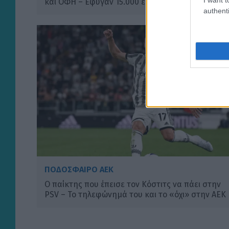
και ΟΦΗ – Eφυγαν 15.000 εισιτήρια!
authenti
ΠΟΔΟΣΦΑΙΡΟ ΑΕΚ
Ο παίκτης που έπεισε τον Κόστιτς να πάει στην
PSV – Το τηλεφώνημά του και το «όχι» στην ΑΕΚ