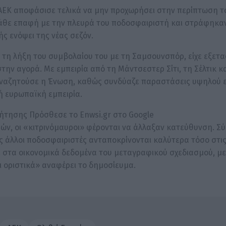
ΑΕΚ αποφάσισε τελικά να μην προχωρήσει στην περίπτωση το
άθε επαφή με την πλευρά του ποδοσφαιριστή και στράφηκαν
ής ενόψει της νέας σεζόν.
 τη λήξη του συμβολαίου του με τη Σαμσουνσπόρ, είχε εξετα
ην αγορά. Με εμπειρία από τη Μάντσεστερ Σίτι, τη Σέλτικ κα
 αναζητούσε η Ένωση, καθώς συνδύαζε παραστάσεις υψηλού ε
ή ευρωπαϊκή εμπειρία.
ήτησης Πρόσθεσε το Enwsi.gr στο Google
ών, οι «κιτρινόμαυροι» φέρονται να άλλαξαν κατεύθυνση. 
ως άλλοι ποδοσφαιριστές ανταποκρίνονται καλύτερα τόσο στι
ι στα οικονομικά δεδομένα του μεταγραφικού σχεδιασμού, με
 οριστικά» αναφέρει το δημοσίευμα.