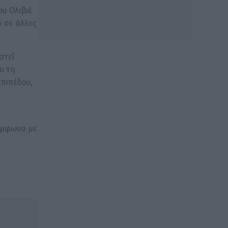
υ Ολιβιέ
 σε άλλες
στεί
ι τη
πιπέδου,
Σύμφωνα με
ς