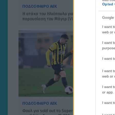
Opted 
ΠΟΔΟΣΦΑΙΡΟ ΑΕΚ
Η ατάκα του Ηλιόπουλο για Πινέδα στην
Google 
παρουσίαση του Μάγερ (VIDEO)
I want t
web or d
I want t
purpose
I want 
I want t
web or d
I want t
or app.
I want t
ΠΟΔΟΣΦΑΙΡΟ ΑΕΚ
Φουλ για sold out το Super Cup ανάμεσα σε ΑΕΚ
I want t