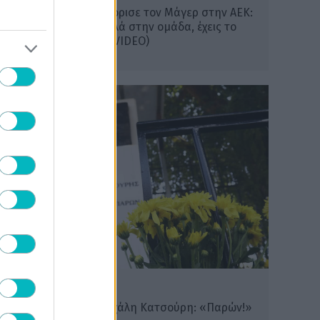
Ο Ηλιόπουλος καλωσόρισε τον Μάγερ στην ΑΕΚ:
«Εχεις να δώσεις πολλά στην ομάδα, έχεις το
βλέμμα της τίγρης» (VIDEO)
ΠΟΔΟΣΦΑΙΡΟ ΑΕΚ
Original 21 για τον Μιχάλη Κατσούρη: «Παρών!»