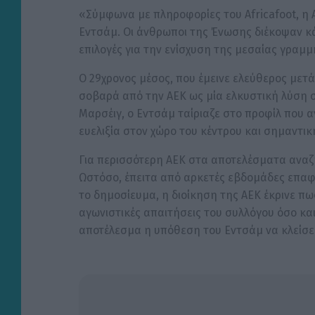
«Σύμφωνα με πληροφορίες του Africafoot, η 
Εντσάμ. Οι άνθρωποι της Ένωσης διέκοψαν κ
επιλογές για την ενίσχυση της μεσαίας γραμμ
Ο 29χρονος μέσος, που έμεινε ελεύθερος μετά
σοβαρά από την ΑΕΚ ως μία ελκυστική λύση στ
Μαρσέιγ, ο Εντσάμ ταίριαζε στο προφίλ που
ευελιξία στον χώρο του κέντρου και σημαντικ
Για περισσότερη ΑΕΚ στα αποτελέσματα αναζ
Ωστόσο, έπειτα από αρκετές εβδομάδες επαφ
το δημοσίευμα, η διοίκηση της ΑΕΚ έκρινε π
αγωνιστικές απαιτήσεις του συλλόγου όσο κα
αποτέλεσμα η υπόθεση του Εντσάμ να κλείσει