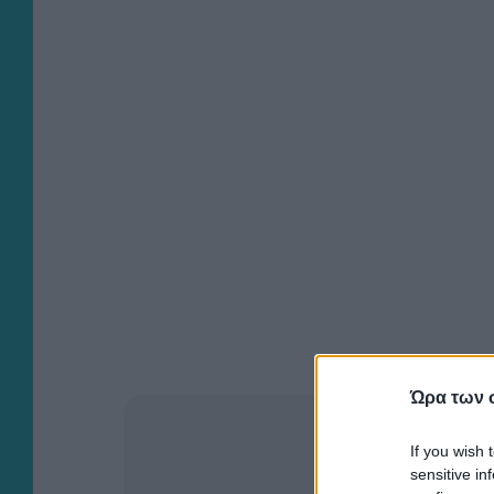
Ώρα των 
If you wish 
sensitive in