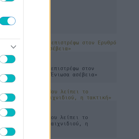
ΜΠΑΣΚΕΤ
Νέντοβιτς: «Δεν επιστρέφω στον
Ερυθρό Αστέρα – Ένιωσα ασέβεια»
ΜΠΑΣΚΕΤ
Γουεμπανιάμα: «Μου λείπει το
ευρωπαϊκό στυλ παιχνιδιού, η
τακτική»