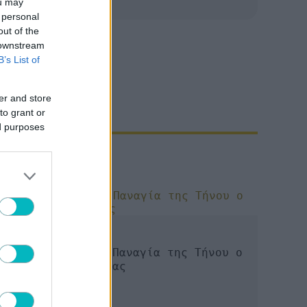
ou may
 personal
out of the
 downstream
B’s List of
er and store
to grant or
ed purposes
ΜΠΑΣΚΕΤ
Προσκύνησε στην Παναγία της Τήνου ο
Γιώργος Μπαρτζώκας