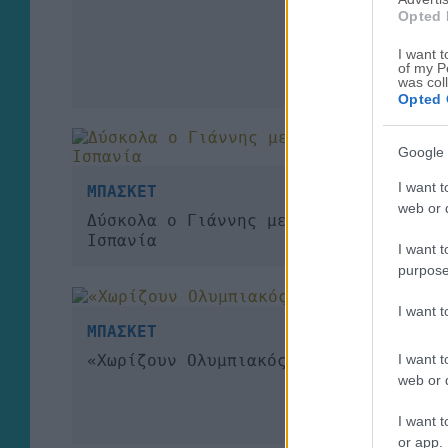
Opted 
I want t
of my P
was col
Opted 
Google 
I want t
ΜΠΑΣΚΕΤ
web or d
Δύσκολα ο Γιάννης με Ουκρανία και
Ισπανία
I want t
purpose
I want 
ΜΠΑΣΚΕΤ
I want t
«Χωρίζουν Ολυμπιακός – Γουόκαπ»
web or d
I want t
or app.