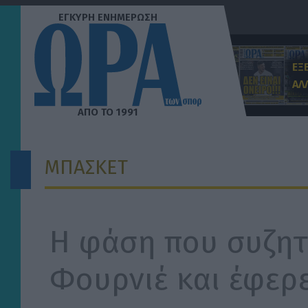
Μετάβαση
στο
περιεχόμενο
ΕΞ
ΑΛ
ΜΠΑΣΚΕΤ
H φάση που συζητ
Φουρνιέ και έφερ