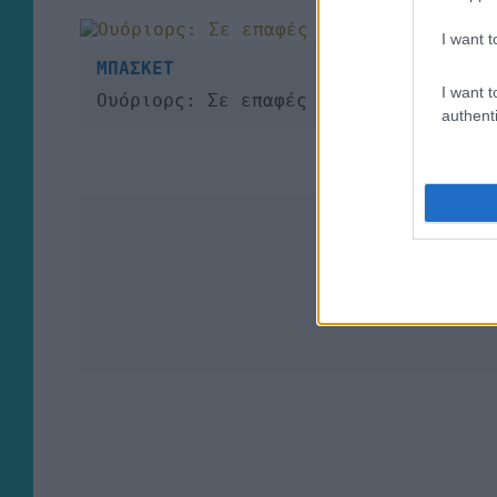
I want t
ΜΠΑΣΚΕΤ
I want t
Ουόριορς: Σε επαφές με τον ΝτεΡόζαν
authenti