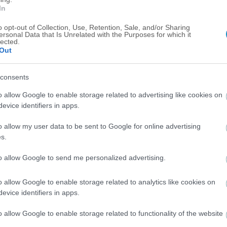
In
o opt-out of Collection, Use, Retention, Sale, and/or Sharing
ersonal Data that Is Unrelated with the Purposes for which it
lected.
Out
consents
ΜΠΑΣΚΕΤ
o allow Google to enable storage related to advertising like cookies on
Κρις Μπος: «Παραλίγο να πεθάνω»!
evice identifiers in apps.
o allow my user data to be sent to Google for online advertising
s.
to allow Google to send me personalized advertising.
ΜΠΑΣΚΕΤ
o allow Google to enable storage related to analytics like cookies on
«Παραχωρείται δανεικός στην Μάλαγα
evice identifiers in apps.
ο Λουκόσιους»
o allow Google to enable storage related to functionality of the website