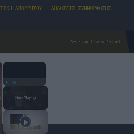
ΙΤΙΚΗ ΑΠΟΡΡΗΤΟΥ
ΔΗΛΩΣΕΙΣ ΣΥΜΜΟΡΦΩΣΗΣ
Developed by ©
Jetnet
×
×
Play
Unmute
Fullscreen
Now Playing