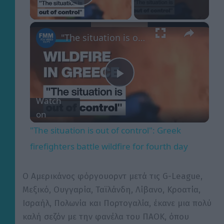
Play Video
×
"The situation is out of control": Greek firefighters battle wildfire for fourth day
P
Watch
on
l
"The situation is out of control": Greek
a
firefighters battle wildfire for fourth day
y
Ο Αμερικάνος φόργουορντ μετά τις G-League,
Μεξικό, Ουγγαρία, Ταϊλάνδη, Λίβανο, Κροατία,
Ισραήλ, Πολωνία και Πορτογαλία, έκανε μια πολύ
V
καλή σεζόν με την φανέλα του ΠΑΟΚ, όπου