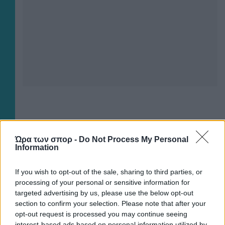
Ώρα των σπορ -
Do Not Process My Personal
×
Information
Now Playing
If you wish to opt-out of the sale, sharing to third parties, or
processing of your personal or sensitive information for
targeted advertising by us, please use the below opt-out
section to confirm your selection. Please note that after your
×
Play
Unmute
Fullscreen
opt-out request is processed you may continue seeing
"The situation is out of control": Greek firefighters battle wildfire for fourth day
interest-based ads based on personal information utilized by