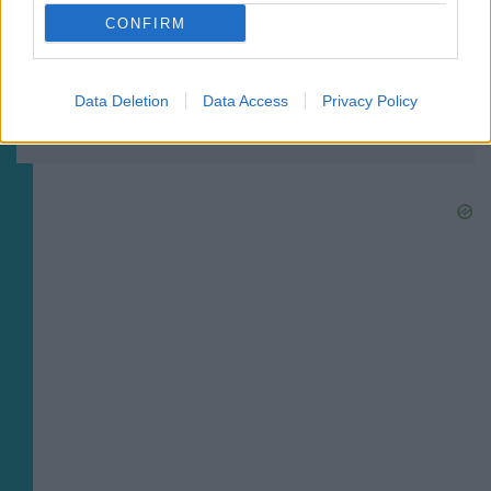
CONFIRM
ΠΟΔΟΣΦΑΙΡΟ ΑΕΚ
Data Deletion
Data Access
Privacy Policy
Η νέα εντός έδρας φανέλα της ΑΕΚ για την σεζόν
2026/27 (ΦΩΤΟ)