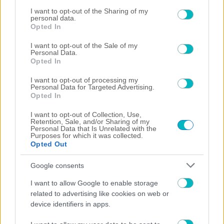
services and may gather and store information including but
not limited to your visit or usage behaviour. You may click to
I want to opt-out of the Sharing of my
personal data.
grant or deny consent to Google and its third-party tags to
Opted In
use your data for below specified purposes in below Google
consent section.
I want to opt-out of the Sale of my
Personal Data.
Opted In
I want to opt-out of processing my
Personal Data for Targeted Advertising.
Opted In
ΠΟΔΟΣΦΑΙΡΟ ΑΕΚ
I want to opt-out of Collection, Use,
ΟΦΗ: Ανεβαίνει ο Γκονζάλες ενόψει ΑΕΚ, μέσα ο
Retention, Sale, and/or Sharing of my
Personal Data that Is Unrelated with the
Ντίκμαν
Purposes for which it was collected.
Opted Out
Google consents
I want to allow Google to enable storage
related to advertising like cookies on web or
device identifiers in apps.