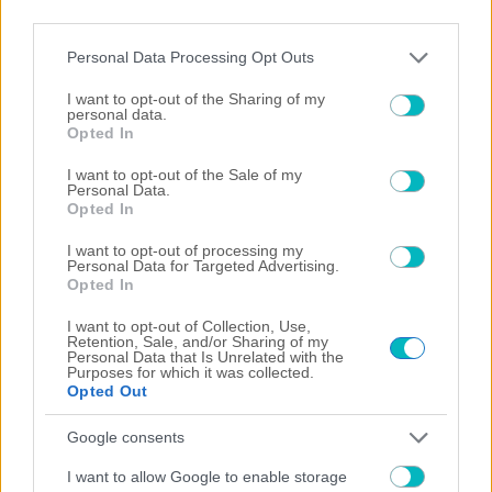
third parties.
Please note that this website/app uses one or more Google
Personal Data Processing Opt Outs
services and may gather and store information including but
not limited to your visit or usage behaviour. You may click to
I want to opt-out of the Sharing of my
personal data.
grant or deny consent to Google and its third-party tags to
Opted In
use your data for below specified purposes in below Google
consent section.
I want to opt-out of the Sale of my
Personal Data.
Opted In
I want to opt-out of processing my
Personal Data for Targeted Advertising.
Opted In
I want to opt-out of Collection, Use,
Retention, Sale, and/or Sharing of my
Personal Data that Is Unrelated with the
Purposes for which it was collected.
Opted Out
ΣΠΟΡ ΑΕΚ
Google consents
ΑΕΚ: Στη γυναικεία ομάδα πινγκ πονγκ και η Αγγελική
Ευμορφιάδη
I want to allow Google to enable storage