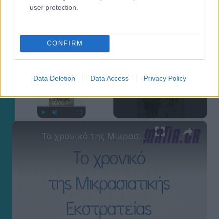
user protection.
×
CONFIRM
Now Playing
Data Deletion
Data Access
Privacy Policy
×
Play
Unmute
Fullscreen
Το χρονικό της Μικρασιατικής Εκστρατείας, Γιάννης Κ. Χρονόπουλος