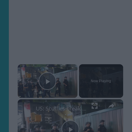
×
Now Playing
Play Video
×
US: Scuffles break out between Knicks fans, police during championship celebrations.