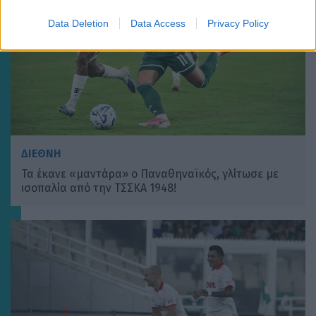
Data Deletion
Data Access
Privacy Policy
ΔΙΕΘΝΗ
Τα έκανε «μαντάρα» ο Παναθηναϊκός, γλίτωσε με
ισοπαλία από την ΤΣΣΚΑ 1948!