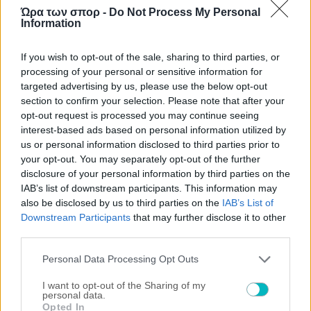
Ώρα των σπορ -
Do Not Process My Personal
Information
If you wish to opt-out of the sale, sharing to third parties, or
processing of your personal or sensitive information for
targeted advertising by us, please use the below opt-out
section to confirm your selection. Please note that after your
opt-out request is processed you may continue seeing
interest-based ads based on personal information utilized by
us or personal information disclosed to third parties prior to
your opt-out. You may separately opt-out of the further
disclosure of your personal information by third parties on the
IAB’s list of downstream participants. This information may
also be disclosed by us to third parties on the
IAB’s List of
ΠΕΡΙΣΣΟΤΕΡΑ ΑΡΘΡΑ
Downstream Participants
that may further disclose it to other
third parties.
Please note that this website/app uses one or more Google
Personal Data Processing Opt Outs
services and may gather and store information including but
not limited to your visit or usage behaviour. You may click to
I want to opt-out of the Sharing of my
personal data.
grant or deny consent to Google and its third-party tags to
Opted In