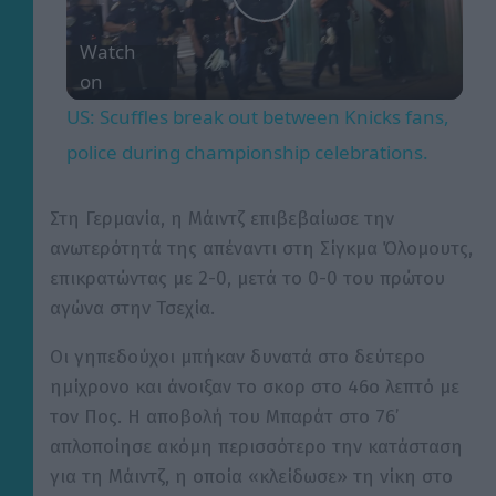
P
Watch
on
l
US: Scuffles break out between Knicks fans,
a
police during championship celebrations.
y
Στη Γερμανία, η Μάιντζ επιβεβαίωσε την
ανωτερότητά της απέναντι στη Σίγκμα Όλομουτς,
επικρατώντας με 2-0, μετά το 0-0 του πρώτου
V
αγώνα στην Τσεχία.
i
Οι γηπεδούχοι μπήκαν δυνατά στο δεύτερο
ημίχρονο και άνοιξαν το σκορ στο 46ο λεπτό με
d
τον Πος. Η αποβολή του Μπαράτ στο 76’
απλοποίησε ακόμη περισσότερο την κατάσταση
για τη Μάιντζ, η οποία «κλείδωσε» τη νίκη στο
e