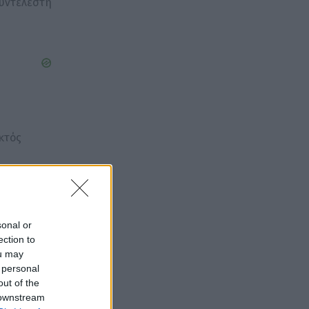
συντελεστή
κτός
τί για τη
ήματα από
sonal or
ection to
όποιος εκ
ou may
 personal
out of the
 downstream