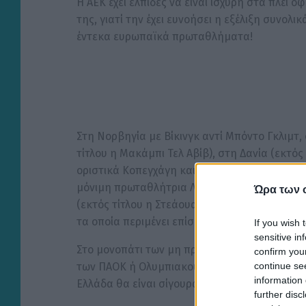
Η ΑΕΚ έχει ελπίδες να είναι ισχυρή στα πλέι
της, γιατί την έχει ευνοήσει η εξέλιξη συνολικ
έντεκα ευρωπαϊκά πρωταθλήματα!
Στη Νορβηγία με Βίκινγκ αντί Μπόντο Γκλιμτ
τίτλου η Μακάμπι Τελ Αβίβ), στη Δανία (εκτός
οριστικά Κοπεγχάγη και Μίντιλαντ) στη Σουηδί
μόνιμη πρωταθλήτρια Λουντογκόρετς), στη Ρ
Ώρα των 
(εκτός τίτλου η Στεάουα) και στην Ελβετία (
τα οποία περιμένει επίσης ευνοϊκή εξέλιξη!
If you wish 
sensitive in
Στο μονοπάτι των μη πρωταθλητών με 11 ομάδε
confirm you
continue se
των ΠΑΟΚ ή Ολυμπιακού τερματίσει δεύτερος
information 
Ελλάδα θα είναι σίγουρα ισχυρός στον δεύτερ
further disc