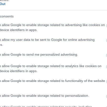
Out
 firefighters battle wildfire for fourth day
y
consents
ουν, ο Ολυμπιακός μπορεί να είναι ισχυρός και στον τρίτο
V
o allow Google to enable storage related to advertising like cookies on
ντο Γκλιμτ!
evice identifiers in apps.
 τρίτο προκριματικό, αντί για τον δεύτερο, αν η Αστον Βίλα 
α
i
o allow my user data to be sent to Google for online advertising
s.
d
to allow Google to send me personalized advertising.
ματικό του League Path σημαίνει
μη πρόκριση στα πλέι οφ!
o allow Google to enable storage related to analytics like cookies on
e
φωθεί μέχρι σήμερα η εικόνα του
evice identifiers in apps.
o allow Google to enable storage related to functionality of the website
o
οχή) βρίσκονται ήδη στη League Phase
ίσει θέση, μαζί με την ΑΕΚ, στα
th) για πέντε εισιτήρια
o allow Google to enable storage related to personalization.
μτ και Φενέρμπαχτσε) έχουν
 εισιτήρια στη League Phase
o allow Google to enable storage related to security, including