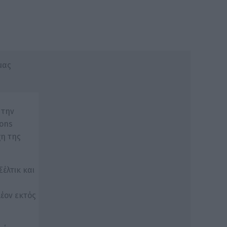
μας
 την
ions
χη της
έλτικ και
λέον εκτός