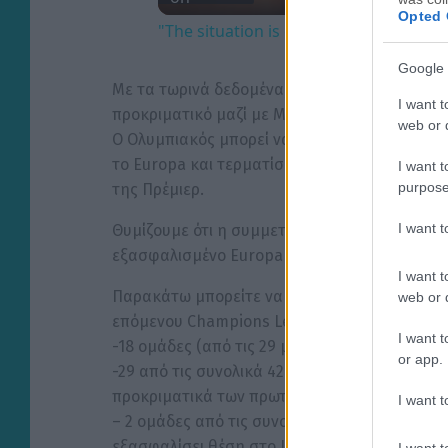
Opted 
"The situation is out of control": Greek
Google 
Με τα τωρινά δεδομένα, που δύσκολα θα αλλάξ
I want t
προκριματικό μαζί με Μπενφίκα, Λιόν και Μπό
web or d
Ο Ολυμπιακός μπορεί να ξεκινήσει και από τον
το Europa και τερματίσει στην πρώτη τετράδ
I want t
purpose
της Πρέμιερ.
I want 
Θυμίζουμε ότι η συμμετοχή στον τρίτο προκρι
εξασφαλισμένο Europa League, ακόμα και με 
I want t
Παρακάτω μπορείτε να δείτε πώς έχει διαμορ
web or d
επόμενου Champions League:
I want t
-18 ομάδες (από τις 29 με απευθείας συμμετ
or app.
-29 από τις συνολικά 42 ομάδες έχουν εξασφαλ
προκριματικά των πρωταθλητών (Champions Pa
I want t
– 2 ομάδες από τις συνολικά 11 (Μπόντο Γκλι
εξασφαλίσει θέση στο League Path για πέντε
I want t