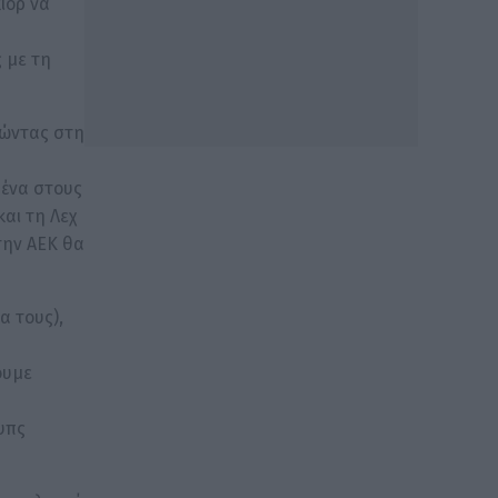
ιόρ να
 με τη
τώντας στη
μένα στους
αι τη Λεχ
την ΑΕΚ θα
α τους),
ουμε
υπς