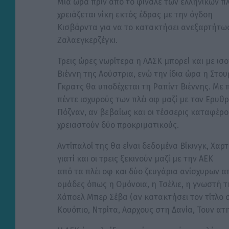
Μία ώρα πριν από το φινάλε των ελληνικών πλ
χρειάζεται νίκη εκτός έδρας με την όγδοη
Κισβάρντα για να το κατακτήσει ανεξαρτήτως
Ζαλαεγκερζέγκι.
Τρεις ώρες νωρίτερα η ΛΑΣΚ μπορεί και με ι
Βιέννη της Αούστρια, ενώ την ίδια ώρα η Στο
Γκρατς θα υποδέχεται τη Ραπίντ Βιέννης. Με 
πέντε ισχυρούς των πλέι οφ μαζί με τον Ερυ
Πόζναν, αν βεβαίως και οι τέσσερις καταφέρο
χρειαστούν δύο προκριματικούς.
Αντίπαλοί της θα είναι δεδομένα Βίκινγκ, Χαρ
γιατί και οι τρεις ξεκινούν μαζί με την ΑΕΚ
από τα πλέι οφ και δύο ζευγάρια ανίσχυρων 
ομάδες όπως η Ομόνοια, η Τσέλιε, η γνωστή τ
Χάποελ Μπερ Σέβα (αν κατακτήσει τον τίτλο 
Κουόπιο, Ντρίτα, Ααρχους στη Δανία, Τουν ατη