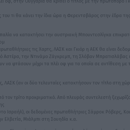
έι οφ, στην Ουγγαρία θα κριθεί ο τίτλος με την πρωτοπόρο Γκ
 του τι θα κάνει την ίδια ώρα η Φερεντσβάρος στην έδρα της
σοπαλία να κατακτήσει την αυστριακή Μπουντεσλίγκα επικρα
υρμ
πρωταθλήτριες τις Χαρτς, ΛΑΣΚ και Γκιόρ η ΑΕΚ θα είναι δεδο
θρό Αστέρα, την Ντινάμο Ζάγκρεμπ, τη Σλόβαν Μπρατισλάβας κ
υν να φτάσουν μέχρι τα πλέι οφ για τα οποία σε αντίθεση με 
τς, ΛΑΣΚ (αν οι δύο τελευταίες κατακτήσουν τον τίτλο στη χώρ
από τον τρίτο προκριματικό. Από πλευράς συντελεστή ξεχωρίζ
ης
στο Ισραήλ), οι δεδομένες πρωταθλήτριες Σάμροκ Ρόβερς, Κο
ν Ελβετία, Μιάλμπι στη Σουηδία κ.α.