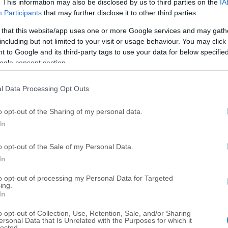
. This information may also be disclosed by us to third parties on the
IA
ωτίας (Σέλτικ με τα τωρινά δεδομένα ή Χαρτς), Αυστρίας (ΛΑΣΚ
Participants
that may further disclose it to other third parties.
ς
χ Πόζναν.
 that this website/app uses one or more Google services and may gath
including but not limited to your visit or usage behaviour. You may click 
 to Google and its third-party tags to use your data for below specifi
ogle consent section.
×
"The situation is out of control": Greek firefighters battle wildfire for fourth day
l Data Processing Opt Outs
Pla
o opt-out of the Sharing of my personal data.
Now Playing
In
o opt-out of the Sale of my Personal Data.
P
In
to opt-out of processing my Personal Data for Targeted
ing.
l
In
o opt-out of Collection, Use, Retention, Sale, and/or Sharing
a
ersonal Data that Is Unrelated with the Purposes for which it
lected.