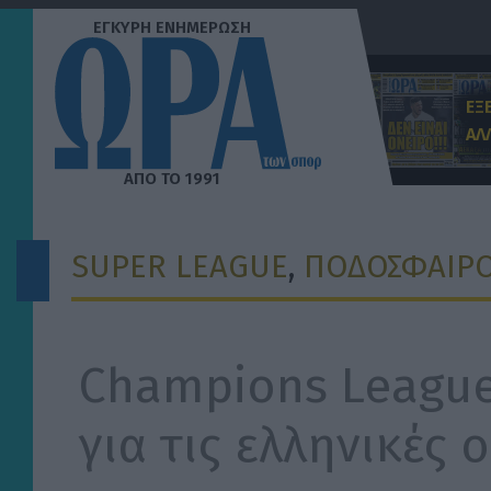
Μετάβαση
στο
περιεχόμενο
ΕΞ
ΑΛ
SUPER LEAGUE
, 
ΠΟΔΟΣΦΑΙΡΟ
Champions League 2
για τις ελληνικές 