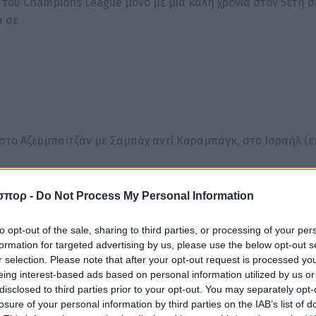
 οφ του Champions League μόνο με μία καλή χρονιά στον 5ετή 
ά σε
, στο Αζερμπαϊτζάν με Σαμπάχ αντί Καραμπάγκ, στο Ισραήλ (ε
α (εκτός τίτλου η Τζουργκάρντεν), στη Βουλγαρία (Λέφσκι αν
ουμανία
σπορ -
Do Not Process My Personal Information
εκτός τίτλου Βασιλεία και Γιουνκ Μπόις) συν τα τρία πρωταθλ
to opt-out of the sale, sharing to third parties, or processing of your per
formation for targeted advertising by us, please use the below opt-out s
ς να διεκδικούν δύο ακόμα εισιτήρια για τη League Phase, 
r selection. Please note that after your opt-out request is processed y
eing interest-based ads based on personal information utilized by us or
 στην
disclosed to third parties prior to your opt-out. You may separately opt-
ο προκριματικό μετά το νοκ άουτ της Ρέιντζερς!
losure of your personal information by third parties on the IAB’s list of