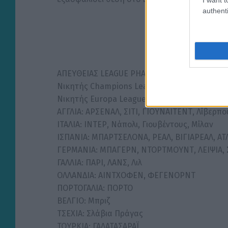
authenti
ΑΠΕΥΘΕΙΑΣ LEAGUE PHASE (29 ομάδες)
Νικητής Champions League: ΣΑΧΤΑΡ (rebalan
Νικητής Europa League: Αστον Βίλα ή Φράιμ
ΑΓΓΛΙΑ: ΑΡΣΕΝΑΛ, ΣΙΤΙ, ΓΙΟΥΝΑΙΤΕΝΤ, Λίβερπο
ΙΤΑΛΙΑ: ΙΝΤΕΡ, Νάπολι, Γιουβέντους, Μίλαν
ΙΣΠΑΝΙΑ: ΜΠΑΡΤΣΕΛΟΝΑ, ΡΕΑΛ, ΒΙΓΙΑΡΕΑΛ, ΑΤ
ΓΕΡΜΑΝΙΑ: ΜΠΑΓΕΡΝ, ΝΤΟΡΤΜΟΥΝΤ, ΛΕΙΨΙΑ, 
ΓΑΛΛΙΑ: ΠΑΡΙ, ΛΑΝΣ, Λιλ
ΟΛΛΑΝΔΙΑ: ΑΙΝΤΧΟΦΕΝ, ΦΕΓΕΝΟΡΝΤ
ΠΟΡΤΟΓΑΛΙΑ: ΠΟΡΤΟ
ΒΕΛΓΙΟ: Μπριζ
ΤΣΕΧΙΑ: Σλάβια Πράγας
ΤΟΥΡΚΙΑ: ΓΑΛΑΤΑΣΑΡΑΪ