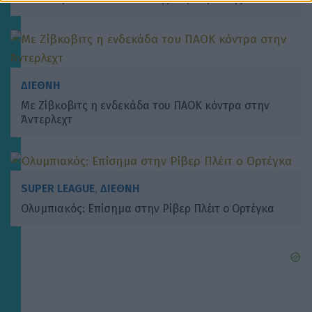
ΔΙΕΘΝΗ
Με Ζίβκοβιτς η ενδεκάδα του ΠΑΟΚ κόντρα στην
Άντερλεχτ
SUPER LEAGUE
,
ΔΙΕΘΝΗ
Ολυμπιακός: Επίσημα στην Ρίβερ Πλέιτ ο Ορτέγκα