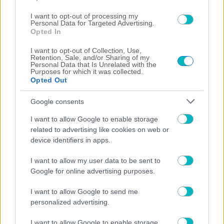
Watch on
I want to opt-out of processing my
Video
Personal Data for Targeted Advertising.
Opted In
"The situation is out of control": Greek
I want to opt-out of Collection, Use,
firefighters battle wildfire for fourth day
Retention, Sale, and/or Sharing of my
Personal Data that Is Unrelated with the
Purposes for which it was collected.
Opted Out
Google consents
I want to allow Google to enable storage
related to advertising like cookies on web or
ΔΙΕΘΝΗ
device identifiers in apps.
Η Άντερλεχτ ξέρανε στην Τούμπα τον ΠΑΟΚ (0-1)
I want to allow my user data to be sent to
Google for online advertising purposes.
I want to allow Google to send me
personalized advertising.
I want to allow Google to enable storage