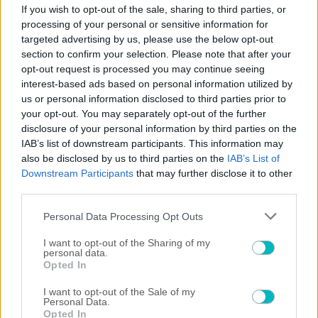
If you wish to opt-out of the sale, sharing to third parties, or
processing of your personal or sensitive information for
ΠΕΡΙΣΣΟΤΕΡΑ ΑΡΘΡΑ
targeted advertising by us, please use the below opt-out
section to confirm your selection. Please note that after your
opt-out request is processed you may continue seeing
interest-based ads based on personal information utilized by
us or personal information disclosed to third parties prior to
your opt-out. You may separately opt-out of the further
disclosure of your personal information by third parties on the
×
IAB’s list of downstream participants. This information may
also be disclosed by us to third parties on the
IAB’s List of
Downstream Participants
that may further disclose it to other
Now Playing
third parties.
Play Video
Please note that this website/app uses one or more Google
Personal Data Processing Opt Outs
×
services and may gather and store information including but
"The situation is out of control": Greek firefighters battle wildfire for fourth day
not limited to your visit or usage behaviour. You may click to
I want to opt-out of the Sharing of my
personal data.
grant or deny consent to Google and its third-party tags to
Opted In
use your data for below specified purposes in below Google
consent section.
I want to opt-out of the Sale of my
Personal Data.
Play
Opted In