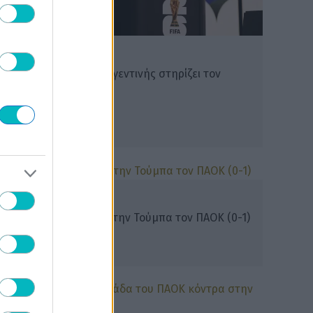
ΔΙΕΘΝΗ
H Ομοσπονδία της Αργεντινής στηρίζει τον
Ινφαντίνο
ΔΙΕΘΝΗ
Η Άντερλεχτ ξέρανε στην Τούμπα τον ΠΑΟΚ (0-1)