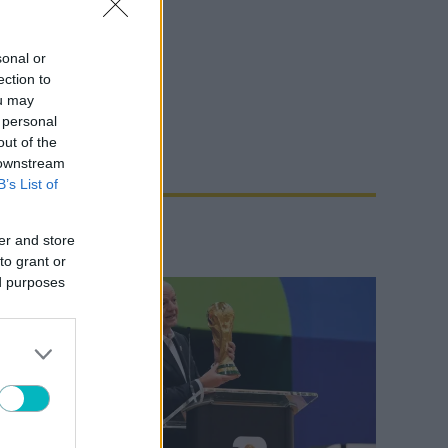
sonal or
ection to
ou may
 personal
out of the
 downstream
B’s List of
er and store
to grant or
ed purposes