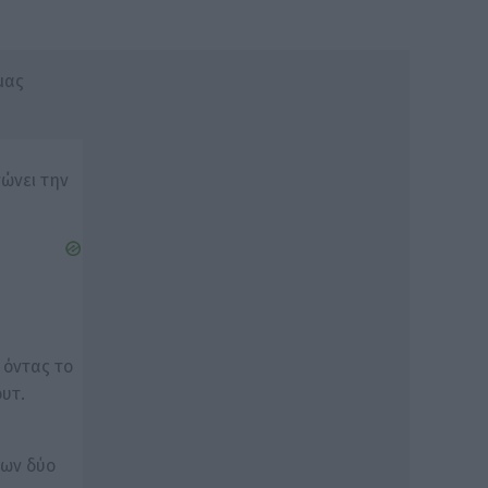
μας
νώνει την
 όντας το
υτ.
των δύο