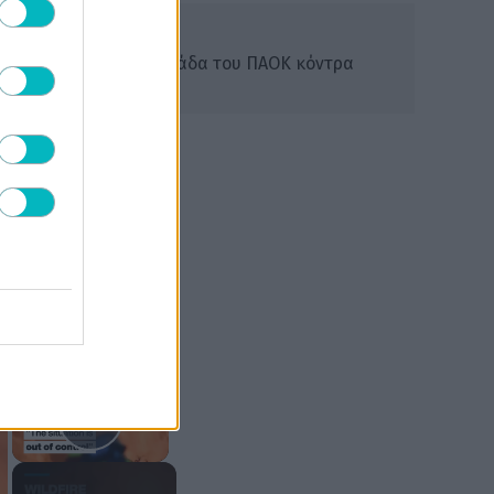
ΔΙΕΘΝΗ
Με Ζίβκοβιτς η ενδεκάδα του ΠΑΟΚ κόντρα
στην Άντερλεχτ
×
×
Play Video