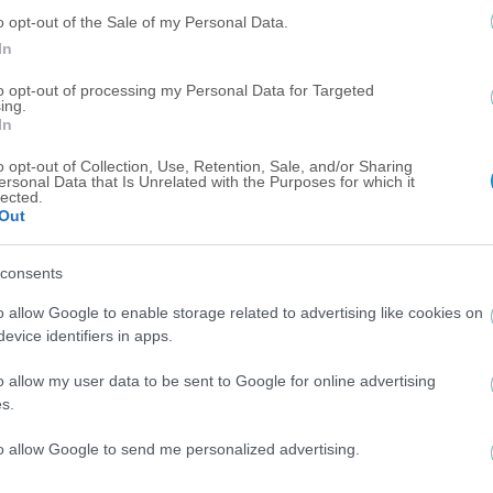
o opt-out of the Sale of my Personal Data.
In
to opt-out of processing my Personal Data for Targeted
ing.
In
o opt-out of Collection, Use, Retention, Sale, and/or Sharing
ersonal Data that Is Unrelated with the Purposes for which it
lected.
Out
consents
o allow Google to enable storage related to advertising like cookies on
evice identifiers in apps.
ΔΙΕΘΝΗ
Παυλίδης on…fire: Σκόραρε ξανά απέναντι στη
o allow my user data to be sent to Google for online advertising
Χαρτς – Eφτασε τα πέντε γκολ στη σεζόν
s.
to allow Google to send me personalized advertising.