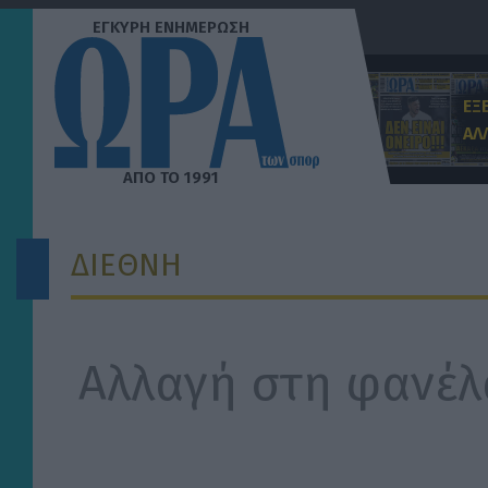
Μετάβαση
στο
περιεχόμενο
ΕΞ
ΑΛ
ΔΙΕΘΝΗ
Αλλαγή στη φανέλ