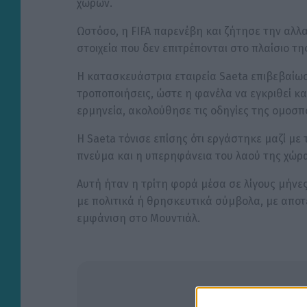
χωρών.
Ωστόσο, η FIFA παρενέβη και ζήτησε την αλλαγ
στοιχεία που δεν επιτρέπονται στο πλαίσιο τ
Η κατασκευάστρια εταιρεία Saeta επιβεβαίωσε 
τροποποιήσεις, ώστε η φανέλα να εγκριθεί κ
ερμηνεία, ακολούθησε τις οδηγίες της ομοσπ
Η Saeta τόνισε επίσης ότι εργάστηκε μαζί μ
πνεύμα και η υπερηφάνεια του λαού της χώρα
Αυτή ήταν η τρίτη φορά μέσα σε λίγους μήνε
με πολιτικά ή θρησκευτικά σύμβολα, με αποτ
εμφάνιση στο Μουντιάλ.