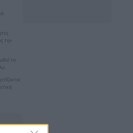
κά
ητες
ος την
ωθεί το
λο.
ετίζονται
ρετική