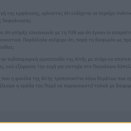
ή της εμφάνισης, κρίνοντας ότι ενδέχεται να περιέχει πολιτι
ης διοργάνωσης.
ότι υπήρξε επικοινωνία με τη FIFA και ότι έγιναν οι απαραίτ
ανονιστικά. Παράλληλα ανέφερε ότι, παρά τη διαφωνία ως πρ
ονδίας.
ε την ποδοσφαιρική ομοσπονδία της Αϊτής με στόχο να αποτυπ
ς, ενώ εξέφρασε την ευχή για επιτυχία στο Παγκόσμιο Κύπελ
ς που η φανέλα της Αϊτής τροποποιείται λόγω θεμάτων που σχ
έλεσμα η ομάδα του Πιερό να παρουσιαστεί τελικά με διαφο
Εθνική Αϊτής
Μουντιάλ