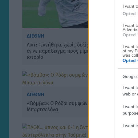
I want t
Opted 
I want 
Advertis
Opted 
ΔΙΕΘΝΗ
Λιντ: Γεννήθηκε χωρίς δεξί χέρι, σκόραρε και
I want t
έγινε παράδειγμα προς μίμηση – Η μαγική του
of my P
was col
ιστορία
Opted 
Google 
I want t
web or d
ΔΙΕΘΝΗ
«Βόμβα»: Ο Ρόδρι συμφώνησε με τη
I want t
Μπαρτσελόνα
purpose
I want 