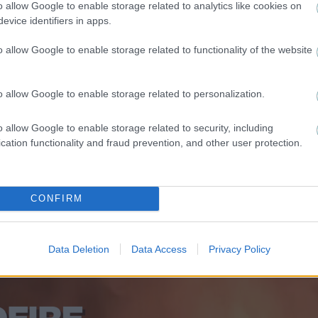
ΔΙΕΘΝΗ
o allow Google to enable storage related to analytics like cookies on
evice identifiers in apps.
Στον Φορλάν τα… κλειδιά της Ουρουγουάης
o allow Google to enable storage related to functionality of the website
o allow Google to enable storage related to personalization.
o allow Google to enable storage related to security, including
cation functionality and fraud prevention, and other user protection.
CONFIRM
Data Deletion
Data Access
Privacy Policy
"The situation is out of control": Greek firefighters battle wildfire for fourth day