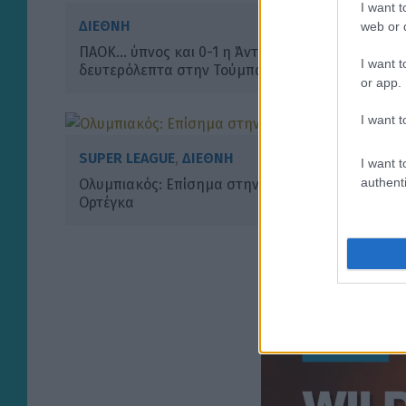
I want t
ΔΙΕΘΝΗ
web or d
ΠΑΟΚ… ύπνος και 0-1 η Άντερλεχτ στα 17
I want t
δευτερόλεπτα στην Τούμπα! (VIDEO)
or app.
I want t
SUPER LEAGUE
,
ΔΙΕΘΝΗ
I want t
authenti
Ολυμπιακός: Επίσημα στην Ρίβερ Πλέιτ ο
Ορτέγκα