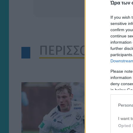
Ώρα των 
If you wish 
sensitive in
confirm you
continue se
information 
ΠΕΡΙΣΣΟΤΕΡΑ Α
further disc
participants
Downstream 
Please note
information 
deny consent
in below Go
Persona
I want t
Opted 