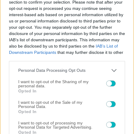
section to confirm your selection. Please note that after your
opt-out request is processed you may continue seeing
interest-based ads based on personal information utilized by
Play
us or personal information disclosed to third parties prior to
your opt-out. You may separately opt-out of the further
Watch on
Video
disclosure of your personal information by third parties on the
IAB’s list of downstream participants. This information may
"The situation is out of control": Greek
also be disclosed by us to third parties on the
IAB’s List of
firefighters battle wildfire for fourth day
Downstream Participants
that may further disclose it to other
third parties.
Please note that this website/app uses one or more Google
Personal Data Processing Opt Outs
services and may gather and store information including but
not limited to your visit or usage behaviour. You may click to
I want to opt-out of the Sharing of my
ΠΕΡΙΣΣΟΤΕΡΑ ΑΡΘΡΑ
personal data.
grant or deny consent to Google and its third-party tags to
Opted In
use your data for below specified purposes in below Google
consent section.
I want to opt-out of the Sale of my
Personal Data.
Opted In
I want to opt-out of processing my
Personal Data for Targeted Advertising.
Opted In