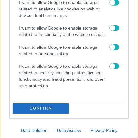
I want to allow Google to enable storage
related to analytics like cookies on web or
device identifiers in apps.
I want to allow Google to enable storage
related to functionality of the website or app.
ΣΠΟΡ ΑΕΚ
I want to allow Google to enable storage
ΑΕΚ: Η ακαδημία ποδοσφαίρου Γυναικών στην
related to personalization.
υποδοχή της Κούπας στη Νέα Φιλαδέλφεια (ΦΩΤΟ-
VIDEO)
I want to allow Google to enable storage
related to security, including authentication
functionality and fraud prevention, and other
user protection.
ΣΠΟΡ ΑΕΚ
CONFIRM
ΑΕΚ: Απέκτησε και την διεθνή Ιταλίδα Νικόλ Άρλια
στο πινγκ πονγκ
Data Deletion
Data Access
Privacy Policy