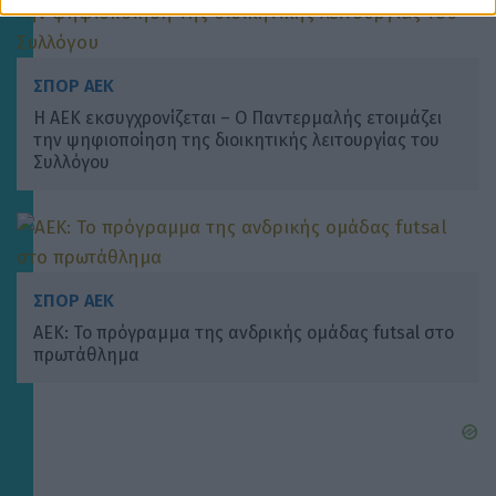
ΣΠΟΡ ΑΕΚ
Η ΑΕΚ εκσυγχρονίζεται – Ο Παντερμαλής ετοιμάζει
την ψηφιοποίηση της διοικητικής λειτουργίας του
Συλλόγου
ΣΠΟΡ ΑΕΚ
ΑΕΚ: Το πρόγραμμα της ανδρικής ομάδας futsal στο
πρωτάθλημα