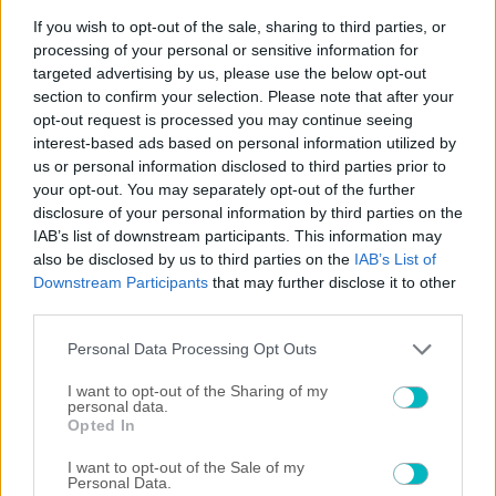
US: Scuffles break out between Knicks fans, police during championship celebrations.
If you wish to opt-out of the sale, sharing to third parties, or
processing of your personal or sensitive information for
targeted advertising by us, please use the below opt-out
section to confirm your selection. Please note that after your
Play
opt-out request is processed you may continue seeing
interest-based ads based on personal information utilized by
Watch on
us or personal information disclosed to third parties prior to
Video
your opt-out. You may separately opt-out of the further
disclosure of your personal information by third parties on the
US: Scuffles break out between Knicks fans,
IAB’s list of downstream participants. This information may
police during championship celebrations.
also be disclosed by us to third parties on the
IAB’s List of
Downstream Participants
that may further disclose it to other
third parties.
Please note that this website/app uses one or more Google
Personal Data Processing Opt Outs
ΠΕΡΙΣΣΟΤΕΡΑ ΑΡΘΡΑ
services and may gather and store information including but
not limited to your visit or usage behaviour. You may click to
I want to opt-out of the Sharing of my
personal data.
grant or deny consent to Google and its third-party tags to
Opted In
use your data for below specified purposes in below Google
consent section.
I want to opt-out of the Sale of my
Personal Data.