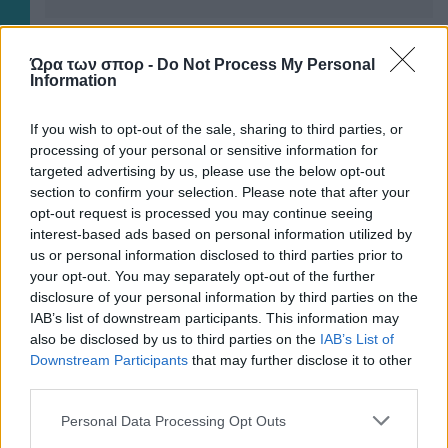
Ώρα των σπορ -
Do Not Process My Personal
Information
ΠΕΡΙΣΣΟΤΕΡΑ ΑΡΘΡΑ
If you wish to opt-out of the sale, sharing to third parties, or
processing of your personal or sensitive information for
targeted advertising by us, please use the below opt-out
section to confirm your selection. Please note that after your
opt-out request is processed you may continue seeing
interest-based ads based on personal information utilized by
us or personal information disclosed to third parties prior to
your opt-out. You may separately opt-out of the further
ΣΠΟΡ ΑΕΚ
disclosure of your personal information by third parties on the
ΑΕΚ: Η Λύρα στο Παγκόσμιο Καλλιτεχνικής
IAB’s list of downstream participants. This information may
Κολύμβησης
also be disclosed by us to third parties on the
IAB’s List of
Downstream Participants
that may further disclose it to other
third parties.
Please note that this website/app uses one or more Google
Personal Data Processing Opt Outs
services and may gather and store information including but