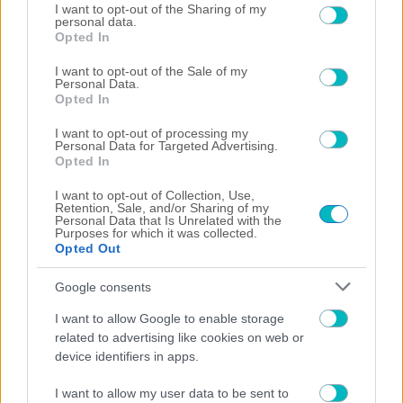
not limited to your visit or usage behaviour. You may click to
I want to opt-out of the Sharing of my
personal data.
grant or deny consent to Google and its third-party tags to
Opted In
use your data for below specified purposes in below Google
consent section.
I want to opt-out of the Sale of my
Personal Data.
Opted In
I want to opt-out of processing my
Personal Data for Targeted Advertising.
Opted In
I want to opt-out of Collection, Use,
Retention, Sale, and/or Sharing of my
Personal Data that Is Unrelated with the
Purposes for which it was collected.
Opted Out
ΣΠΟΡ ΑΕΚ
Google consents
ΑΕΚ: Στον τελικό του Παγκοσμίου με εξαιρετική
I want to allow Google to enable storage
εμφάνιση ο Λιτσαρδόπουλος
related to advertising like cookies on web or
device identifiers in apps.
I want to allow my user data to be sent to