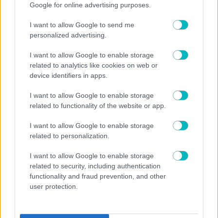
Google for online advertising purposes.
ΣΠΟΡ ΑΕΚ
I want to allow Google to send me
ΑΕΚ: Στη γυναικεία ομάδα πινγκ πονγκ και η Αγγελική
personalized advertising.
Ευμορφιάδη
I want to allow Google to enable storage
related to analytics like cookies on web or
device identifiers in apps.
I want to allow Google to enable storage
ΣΠΟΡ ΑΕΚ
related to functionality of the website or app.
Δυναμώνει και στο πινγκ πονγκ η ΑΕΚ – Απέκτησε
I want to allow Google to enable storage
την διεθνή Σουηδή Νομίν Μπασάν
related to personalization.
I want to allow Google to enable storage
related to security, including authentication
functionality and fraud prevention, and other
user protection.
ΣΠΟΡ ΑΕΚ
ΑΕΚ: Η ακαδημία ποδοσφαίρου Γυναικών στην