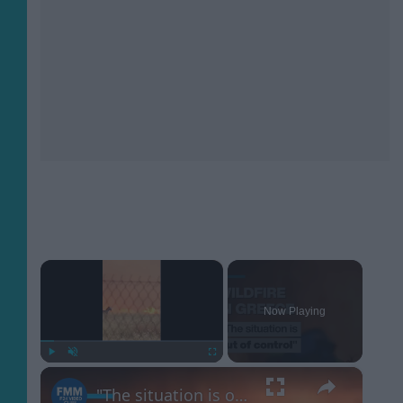
×
Now Playing
×
Play
Unmute
Fullscreen
"The situation is out of control": Greek firefighters battle wildfire for fourth day