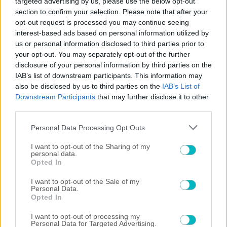
targeted advertising by us, please use the below opt-out
section to confirm your selection. Please note that after your
opt-out request is processed you may continue seeing
interest-based ads based on personal information utilized by
us or personal information disclosed to third parties prior to
your opt-out. You may separately opt-out of the further
disclosure of your personal information by third parties on the
IAB’s list of downstream participants. This information may
also be disclosed by us to third parties on the
IAB’s List of
Downstream Participants
that may further disclose it to other
third parties.
Please note that this website/app uses one or more Google
Personal Data Processing Opt Outs
services and may gather and store information including but
ΠΟΔΟΣΦΑΙΡΟ ΑΕΚ
not limited to your visit or usage behaviour. You may click to
I want to opt-out of the Sharing of my
personal data.
grant or deny consent to Google and its third-party tags to
Οι «αποκαλύψεις» του Βιτάλις: «Γκολ ή ασίστ;», το
Opted In
use your data for below specified purposes in below Google
παρατσούκλι και το είδωλό του (VIDEO)
consent section.
I want to opt-out of the Sale of my
Personal Data.
Opted In
I want to opt-out of processing my
Personal Data for Targeted Advertising.