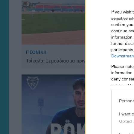
If you wish 
sensitive in
confirm you
continue se
information 
further disc
participants
Γ΄ ΕΘΝΙΚΗ
Downstream 
Τρίκαλα: Ξεμούδιασμα πριν το Κύπελλο
Please note
information 
deny consent
in below Go
Persona
I want t
Opted 