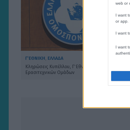
web or d
I want t
or app.
I want t
I want t
authenti
Γ΄ ΕΘΝΙΚΗ
,
ΕΛΛΑΔΑ
Κληρώσεις Κυπέλλου, Γ΄ Εθνικής & Κυπέλλου
Ερασιτεχνικών Ομάδων