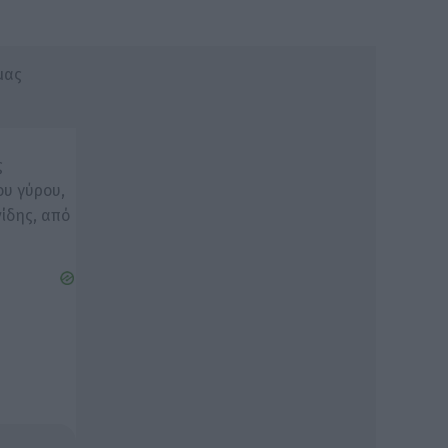
μας
ς
ου γύρου,
ίδης, από