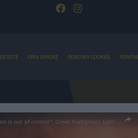
ΙΣΤΕΙΤΕ
ΟΡΟΙ ΧΡΗΣΗΣ
ΠΟΛΙΤΙΚΗ COOKIES
ΠΟΛΙΤΙ
"The situation is out of control": Greek firefighters battle wildfire for fourth day