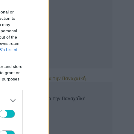
sonal or
ection to
ou may
 personal
out of the
 downstream
B’s List of
er and store
to grant or
ed purposes
Γ΄ ΕΘΝΙΚΗ
Νέα δυνατή κίνηση για την Παναχαϊκή