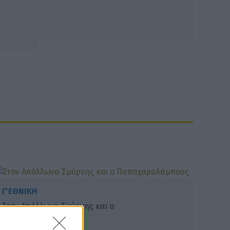
Γ΄ ΕΘΝΙΚΗ
Στον Απόλλωνα Σμύρνης και ο
Παπαχαραλάμπους