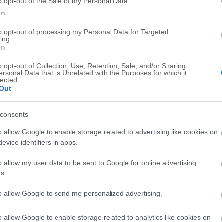
o opt-out of the Sale of my Personal Data.
In
to opt-out of processing my Personal Data for Targeted
ing.
In
o opt-out of Collection, Use, Retention, Sale, and/or Sharing
ersonal Data that Is Unrelated with the Purposes for which it
lected.
Out
consents
Γ΄ ΕΘΝΙΚΗ
o allow Google to enable storage related to advertising like cookies on
evice identifiers in apps.
Koντά σε πρώην επιθετικό του Πανσερραϊκού η
ΜΠΑΜ FC
o allow my user data to be sent to Google for online advertising
s.
to allow Google to send me personalized advertising.
o allow Google to enable storage related to analytics like cookies on