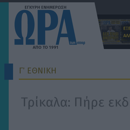
Μετάβαση
στο
περιεχόμενο
ΕΞ
ΑΛ
Γ΄ ΕΘΝΙΚΗ
Τρίκαλα: Πήρε εκδ