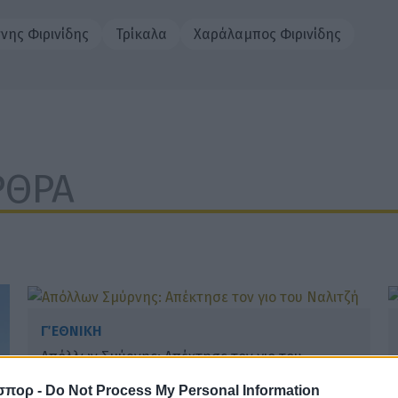
ννης Φιρινίδης
Τρίκαλα
Χαράλαμπος Φιρινίδης
ΡΘΡΑ
Γ΄ ΕΘΝΙΚΗ
Απόλλων Σμύρνης: Απέκτησε τον γιο του
Ναλιτζή
σπορ -
Do Not Process My Personal Information