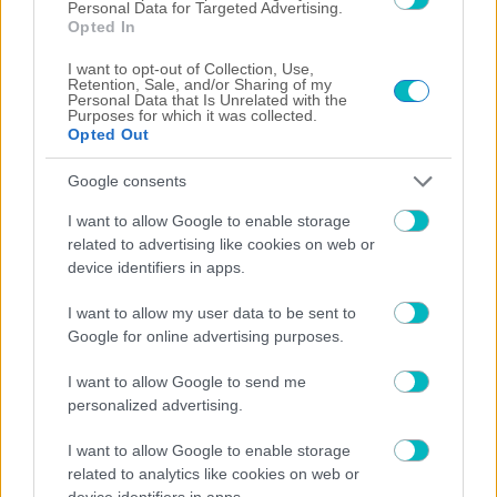
Personal Data for Targeted Advertising.
Opted In
I want to opt-out of Collection, Use,
Retention, Sale, and/or Sharing of my
Personal Data that Is Unrelated with the
Purposes for which it was collected.
Opted Out
Google consents
I want to allow Google to enable storage
related to advertising like cookies on web or
device identifiers in apps.
ΠΟΔΟΣΦΑΙΡΟ ΑΕΚ
Ηλιόπουλος σε Πήλιο: «Εκανες μεγάλη προσπάθεια
I want to allow my user data to be sent to
κόντρα σε αυτούς που σε αμφισβήτησαν – Το
Google for online advertising purposes.
κέρδισες με το σπαθί σου» (VIDEO)
I want to allow Google to send me
personalized advertising.
I want to allow Google to enable storage
related to analytics like cookies on web or
device identifiers in apps.