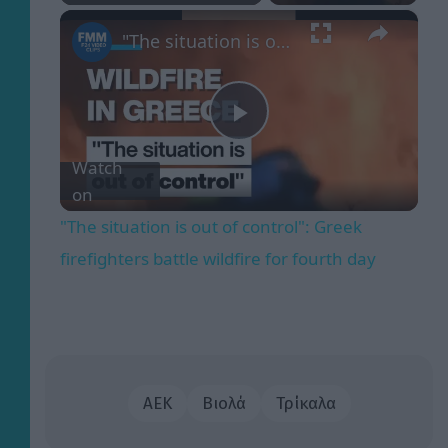
×
Play
Unmute
Fullscreen
"The situation is out of control": Greek firefighters battle wildfire for fourth day
Play
Watch
on
Video
"The situation is out of control": Greek
firefighters battle wildfire for fourth day
ΑΕΚ
Βιολά
Τρίκαλα