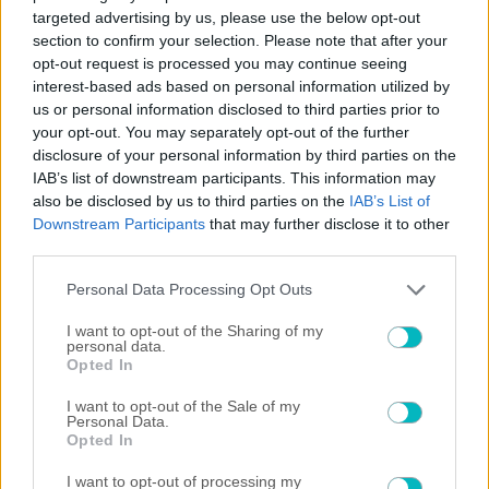
targeted advertising by us, please use the below opt-out
section to confirm your selection. Please note that after your
opt-out request is processed you may continue seeing
interest-based ads based on personal information utilized by
us or personal information disclosed to third parties prior to
your opt-out. You may separately opt-out of the further
disclosure of your personal information by third parties on the
IAB’s list of downstream participants. This information may
also be disclosed by us to third parties on the
IAB’s List of
Downstream Participants
that may further disclose it to other
third parties.
Please note that this website/app uses one or more Google
Personal Data Processing Opt Outs
services and may gather and store information including but
not limited to your visit or usage behaviour. You may click to
I want to opt-out of the Sharing of my
ΠΟΔΟΣΦΑΙΡΟ ΑΕΚ
personal data.
grant or deny consent to Google and its third-party tags to
Opted In
Ο Πήλιος ανανέωσε μέχρι το 2030 με την ΑΕΚ!
use your data for below specified purposes in below Google
consent section.
I want to opt-out of the Sale of my
Personal Data.
Opted In
I want to opt-out of processing my