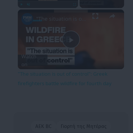
×
Play
Unmute
Fullscreen
"The situation is out of control": Greek firefighters battle wildfire for fourth day
Play
Watch
on
Video
"The situation is out of control": Greek
firefighters battle wildfire for fourth day
ΑΕΚ BC
Γιορτή της Μητέρας