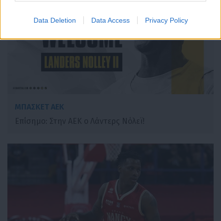
Data Deletion
Data Access
Privacy Policy
ΜΠΑΣΚΕΤ ΑΕΚ
Επίσημο: Στην ΑΕΚ ο Λάντερς Νόλεϊ!