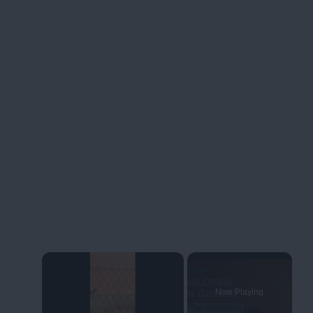
×
Now Playing