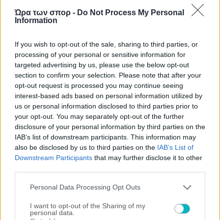
Ώρα των σπορ -
Do Not Process My Personal
Information
If you wish to opt-out of the sale, sharing to third parties, or
ΜΠΑΣΚΕΤ ΑΕΚ
processing of your personal or sensitive information for
targeted advertising by us, please use the below opt-out
Παλαίμαχοι ΑΕΚ μπάσκετ: «Οχι στο διχασμό του
section to confirm your selection. Please note that after your
κόσμου»
opt-out request is processed you may continue seeing
interest-based ads based on personal information utilized by
us or personal information disclosed to third parties prior to
your opt-out. You may separately opt-out of the further
disclosure of your personal information by third parties on the
IAB’s list of downstream participants. This information may
also be disclosed by us to third parties on the
IAB’s List of
Downstream Participants
that may further disclose it to other
third parties.
Please note that this website/app uses one or more Google
Personal Data Processing Opt Outs
services and may gather and store information including but
not limited to your visit or usage behaviour. You may click to
I want to opt-out of the Sharing of my
personal data.
grant or deny consent to Google and its third-party tags to