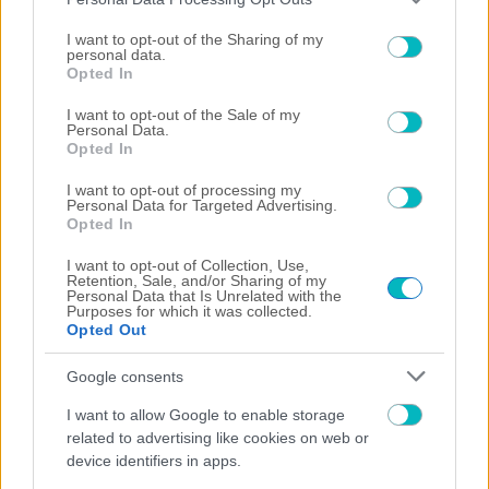
services and may gather and store information including but
not limited to your visit or usage behaviour. You may click to
I want to opt-out of the Sharing of my
personal data.
grant or deny consent to Google and its third-party tags to
Opted In
use your data for below specified purposes in below Google
consent section.
I want to opt-out of the Sale of my
ΠΟΔΟΣΦΑΙΡΟ
Personal Data.
Opted In
«Υπογράφει στον ΟΦΗ για τα επόμενα δύο χρόνια ο
Ντίκμαν»
I want to opt-out of processing my
Personal Data for Targeted Advertising.
Opted In
I want to opt-out of Collection, Use,
Retention, Sale, and/or Sharing of my
Personal Data that Is Unrelated with the
Purposes for which it was collected.
Opted Out
Google consents
I want to allow Google to enable storage
related to advertising like cookies on web or
device identifiers in apps.