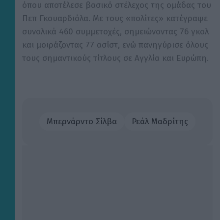
όπου αποτέλεσε βασικό στέλεχος της ομάδας του
V
Πεπ Γκουαρδιόλα. Με τους «πολίτες» κατέγραψε
συνολικά 460 συμμετοχές, σημειώνοντας 76 γκολ
i
και μοιράζοντας 77 ασίστ, ενώ πανηγύρισε όλους
τους σημαντικούς τίτλους σε Αγγλία και Ευρώπη.
d
e
Μπερνάρντο Σίλβα
Ρεάλ Μαδρίτης
o