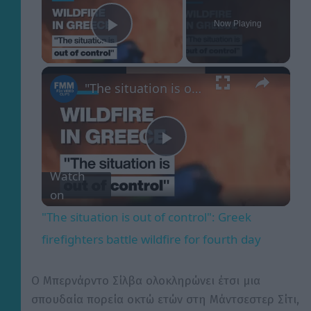
Now Playing
Play Video
×
"The situation is out of control": Greek firefighters battle wildfire for fourth day
P
Watch
on
l
"The situation is out of control": Greek
a
firefighters battle wildfire for fourth day
y
Ο Μπερνάρντο Σίλβα ολοκληρώνει έτσι μια
σπουδαία πορεία οκτώ ετών στη Μάντσεστερ Σίτι,