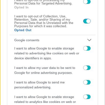
I want to opt-out of processing my
Personal Data for Targeted Advertising.
battle wildfire for fourth day
Opted In
ΠΟΔΟΣΦΑΙΡΟ ΑΕΚ
I want to opt-out of Collection, Use,
Retention, Sale, and/or Sharing of my
Λυμπερόπουλος: «Ετσι ήρθα στην ΑΕΚ» – Το
Personal Data that Is Unrelated with the
τηλέφωνο του Μελισσανίδη και η επιστροφή του
Purposes for which it was collected.
Opted Out
(VIDEO)
Google consents
I want to allow Google to enable storage
related to advertising like cookies on web or
device identifiers in apps.
I want to allow my user data to be sent to
Google for online advertising purposes.
I want to allow Google to send me
personalized advertising.
I want to allow Google to enable storage
related to analytics like cookies on web or