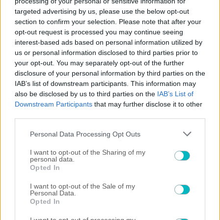
processing of your personal or sensitive information for
targeted advertising by us, please use the below opt-out
section to confirm your selection. Please note that after your
opt-out request is processed you may continue seeing
×
interest-based ads based on personal information utilized by
us or personal information disclosed to third parties prior to
Now Playing
your opt-out. You may separately opt-out of the further
disclosure of your personal information by third parties on the
IAB’s list of downstream participants. This information may
×
also be disclosed by us to third parties on the
IAB’s List of
Play
Unmute
Fullscreen
"The situation is out of control": Greek firefighters battle wildfire for fourth day
Downstream Participants
that may further disclose it to other
third parties.
Please note that this website/app uses one or more Google
Personal Data Processing Opt Outs
services and may gather and store information including but
not limited to your visit or usage behaviour. You may click to
I want to opt-out of the Sharing of my
Play
personal data.
grant or deny consent to Google and its third-party tags to
Opted In
use your data for below specified purposes in below Google
consent section.
I want to opt-out of the Sale of my
Video
Watch on
Personal Data.
Opted In
"The situation is out of control": Greek firefighters