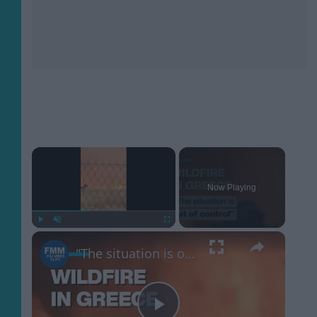
×
Now Playing
×
Play
Unmute
Fullscreen
"The situation is out of control": Greek firefighters battle wildfire for fourth day