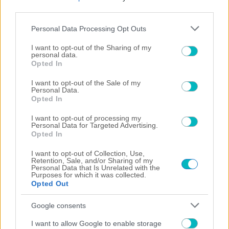
third parties.
Please note that this website/app uses one or more Google
Personal Data Processing Opt Outs
services and may gather and store information including but
not limited to your visit or usage behaviour. You may click to
I want to opt-out of the Sharing of my
personal data.
grant or deny consent to Google and its third-party tags to
Opted In
use your data for below specified purposes in below Google
consent section.
I want to opt-out of the Sale of my
Personal Data.
Opted In
I want to opt-out of processing my
Personal Data for Targeted Advertising.
Opted In
ΠΟΔΟΣΦΑΙΡΟ ΑΕΚ
I want to opt-out of Collection, Use,
Retention, Sale, and/or Sharing of my
Με αυτόν τον αριθμό θα αγωνίζεται ο Μάγερ στην
Personal Data that Is Unrelated with the
ΑΕΚ!
Purposes for which it was collected.
Opted Out
Google consents
I want to allow Google to enable storage