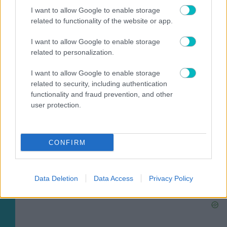
I want to allow Google to enable storage
related to functionality of the website or app.
I want to allow Google to enable storage
related to personalization.
I want to allow Google to enable storage
related to security, including authentication
functionality and fraud prevention, and other
user protection.
CONFIRM
ΠΟΔΟΣΦΑΙΡΟ ΑΕΚ
Σαν σήμερα το 2001: Η ιστορική εξάρα της ΑΕΚ στην
Ευρώπη
Data Deletion
Data Access
Privacy Policy