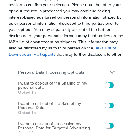
ΠΟΔΟΣΦΑΙΡΟ ΑΕΚ
section to confirm your selection. Please note that after your
Ερχεται η νέα εμφάνιση της ΑΕΚ – Πως θα μοιάζει
opt-out request is processed you may continue seeing
interest-based ads based on personal information utilized by
us or personal information disclosed to third parties prior to
your opt-out. You may separately opt-out of the further
disclosure of your personal information by third parties on the
IAB’s list of downstream participants. This information may
also be disclosed by us to third parties on the
IAB’s List of
Downstream Participants
that may further disclose it to other
third parties.
Please note that this website/app uses one or more Google
Personal Data Processing Opt Outs
services and may gather and store information including but
not limited to your visit or usage behaviour. You may click to
I want to opt-out of the Sharing of my
personal data.
grant or deny consent to Google and its third-party tags to
Opted In
use your data for below specified purposes in below Google
consent section.
I want to opt-out of the Sale of my
Personal Data.
Opted In
I want to opt-out of processing my
Personal Data for Targeted Advertising.