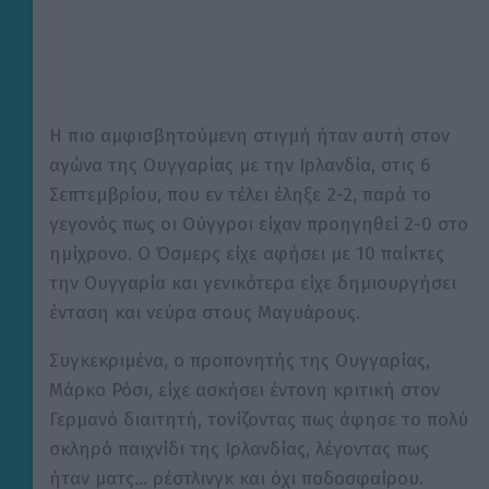
Η πιο αμφισβητούμενη στιγμή ήταν αυτή στον
αγώνα της Ουγγαρίας με την Ιρλανδία, στις 6
Σεπτεμβρίου, που εν τέλει έληξε 2-2, παρά το
γεγονός πως οι Ούγγροι είχαν προηγηθεί 2-0 στο
ημίχρονο. Ο Όσμερς είχε αφήσει με 10 παίκτες
την Ουγγαρία και γενικότερα είχε δημιουργήσει
ένταση και νεύρα στους Μαγυάρους.
Συγκεκριμένα, ο προπονητής της Ουγγαρίας,
Μάρκο Ρόσι, είχε ασκήσει έντονη κριτική στον
Γερμανό διαιτητή, τονίζοντας πως άφησε το πολύ
σκληρό παιχνίδι της Ιρλανδίας, λέγοντας πως
ήταν ματς… ρέστλινγκ και όχι ποδοσφαίρου.