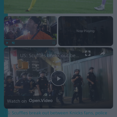
×
Now Playing
×
Play
Unmute
Fullscreen
US: Scuffles break out between Knicks fans, police during championship celebrations.
Play
Video
Watch on
US: Scuffles break out between Knicks fans, police