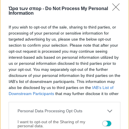
Ώρα των σπορ -
Do Not Process My Personal
Information
If you wish to opt-out of the sale, sharing to third parties, or
processing of your personal or sensitive information for
targeted advertising by us, please use the below opt-out
section to confirm your selection. Please note that after your
opt-out request is processed you may continue seeing
ΠΟΔΟΣΦΑΙΡΟ ΑΕΚ
interest-based ads based on personal information utilized by
ΑΕΚ: Ο λόγος που δεν έπαιξε ο Μαρίν απέναντι στην
us or personal information disclosed to third parties prior to
Athens Kallithea
your opt-out. You may separately opt-out of the further
disclosure of your personal information by third parties on the
IAB’s list of downstream participants. This information may
also be disclosed by us to third parties on the
IAB’s List of
Downstream Participants
that may further disclose it to other
third parties.
Please note that this website/app uses one or more Google
Personal Data Processing Opt Outs
services and may gather and store information including but
not limited to your visit or usage behaviour. You may click to
I want to opt-out of the Sharing of my
personal data.
grant or deny consent to Google and its third-party tags to