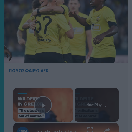
ΠΟΔΟΣΦΑΙΡΟ ΑΕΚ
×
Now Playing
Play Video
×