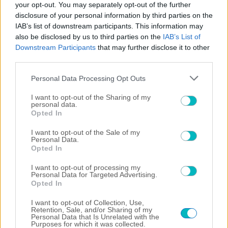
your opt-out. You may separately opt-out of the further
disclosure of your personal information by third parties on the
IAB’s list of downstream participants. This information may
also be disclosed by us to third parties on the
IAB’s List of
Downstream Participants
that may further disclose it to other
third parties.
Please note that this website/app uses one or more Google
Personal Data Processing Opt Outs
services and may gather and store information including but
not limited to your visit or usage behaviour. You may click to
I want to opt-out of the Sharing of my
personal data.
grant or deny consent to Google and its third-party tags to
Opted In
use your data for below specified purposes in below Google
consent section.
I want to opt-out of the Sale of my
Personal Data.
Opted In
I want to opt-out of processing my
Personal Data for Targeted Advertising.
Opted In
I want to opt-out of Collection, Use,
Retention, Sale, and/or Sharing of my
Personal Data that Is Unrelated with the
Purposes for which it was collected.