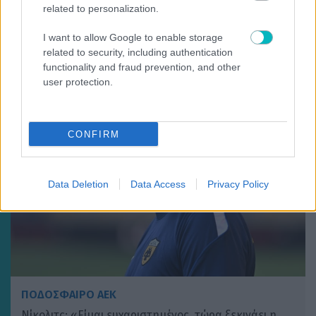
related to personalization.
Βιτάλις: «Παράξενο να παίζεις σε φιλικό με πάνω
από 15.000 κόσμο, ανυπομονώ να παίξω σε γεμάτο
I want to allow Google to enable storage
γήπεδο»
related to security, including authentication
functionality and fraud prevention, and other
user protection.
CONFIRM
Data Deletion
Data Access
Privacy Policy
ΠΟΔΟΣΦΑΙΡΟ ΑΕΚ
Νίκολιτς: «Είμαι ευχαριστημένος, τώρα ξεκινάει η