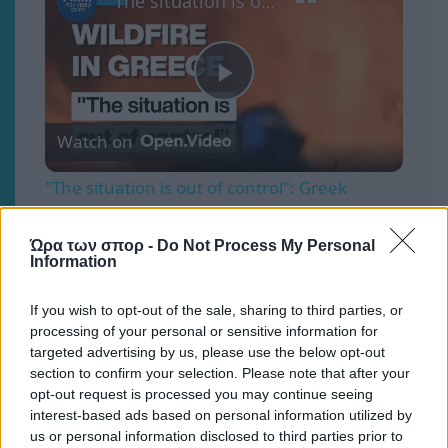
"The situation is out of control": Greek firefighters battle wildfire for fourth day
Play
Watch on
Video
"The situation is out of control": Greek
firefighters battle wildfire for fourth day
Ώρα των σπορ -
Do Not Process My Personal
Information
Τα highlights από την τεσσάρα της ΑΕΚ στο φιλικό
με την Athens Kallithea (VIDEO)
If you wish to opt-out of the sale, sharing to third parties, or
processing of your personal or sensitive information for
targeted advertising by us, please use the below opt-out
section to confirm your selection. Please note that after your
opt-out request is processed you may continue seeing
interest-based ads based on personal information utilized by
us or personal information disclosed to third parties prior to