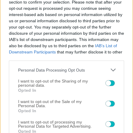
section to confirm your selection. Please note that after your
×
opt-out request is processed you may continue seeing
"The situation is out of control": Greek firefighters battle wildfire for fourth day
interest-based ads based on personal information utilized by
us or personal information disclosed to third parties prior to
your opt-out. You may separately opt-out of the further
disclosure of your personal information by third parties on the
Play
IAB’s list of downstream participants. This information may
also be disclosed by us to third parties on the
IAB’s List of
Watch on
Downstream Participants
that may further disclose it to other
Video
third parties.
"The situation is out of control": Greek
Please note that this website/app uses one or more Google
Personal Data Processing Opt Outs
services and may gather and store information including but
firefighters battle wildfire for fourth day
not limited to your visit or usage behaviour. You may click to
I want to opt-out of the Sharing of my
personal data.
grant or deny consent to Google and its third-party tags to
Opted In
use your data for below specified purposes in below Google
consent section.
I want to opt-out of the Sale of my
ΠΕΡΙΣΣΟΤΕΡΑ ΑΡΘΡΑ
Personal Data.
Opted In
I want to opt-out of processing my
Personal Data for Targeted Advertising.
Opted In