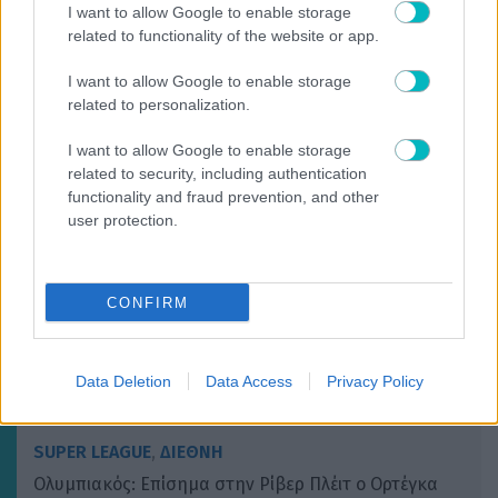
I want to allow Google to enable storage
related to functionality of the website or app.
I want to allow Google to enable storage
related to personalization.
ΔΙΕΘΝΗ
Στον Φορλάν τα… κλειδιά της Ουρουγουάης
I want to allow Google to enable storage
related to security, including authentication
functionality and fraud prevention, and other
user protection.
ΔΙΕΘΝΗ
CONFIRM
Με Ζίβκοβιτς η ενδεκάδα του ΠΑΟΚ κόντρα στην
Άντερλεχτ
Data Deletion
Data Access
Privacy Policy
SUPER LEAGUE
,
ΔΙΕΘΝΗ
Ολυμπιακός: Επίσημα στην Ρίβερ Πλέιτ ο Ορτέγκα