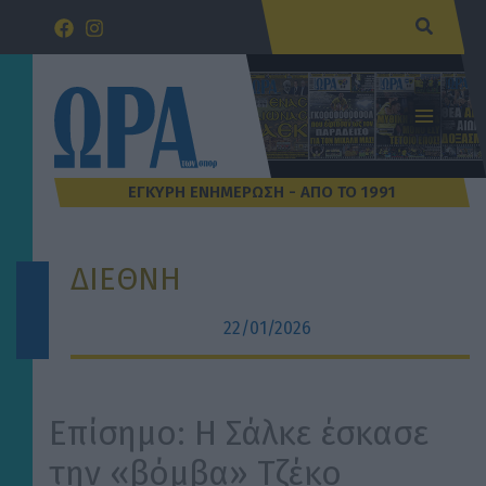
Μετάβαση
Αναζήτ
στο
περιεχόμενο
ΔΙΕΘΝΗ
22/01/2026
Επίσημο: Η Σάλκε έσκασε
την «βόμβα» Τζέκο