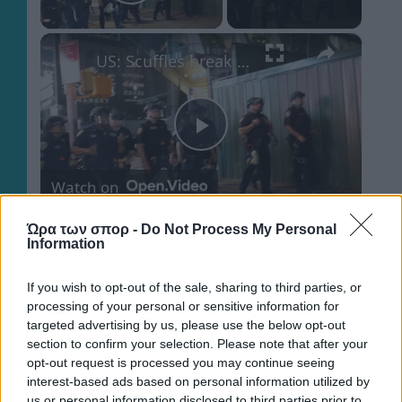
Play Video
×
US: Scuffles break out between Knicks fans, police during championship celebrations.
Play
Watch on
Video
US: Scuffles break out between Knicks fans,
Ώρα των σπορ -
Do Not Process My Personal
Information
police during championship celebrations.
If you wish to opt-out of the sale, sharing to third parties, or
processing of your personal or sensitive information for
targeted advertising by us, please use the below opt-out
section to confirm your selection. Please note that after your
ΠΕΡΙΣΣΟΤΕΡΑ ΑΡΘΡΑ
opt-out request is processed you may continue seeing
interest-based ads based on personal information utilized by
us or personal information disclosed to third parties prior to