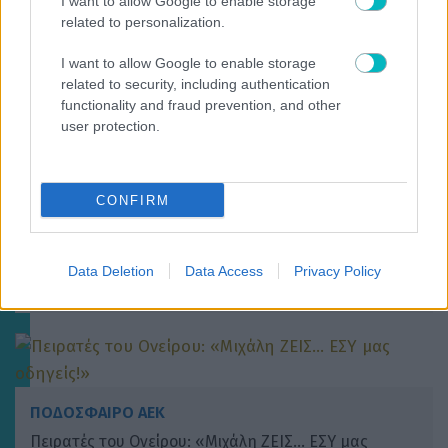
I want to allow Google to enable storage
related to personalization.
ΠΟΔΟΣΦΑΙΡΟ ΑΕΚ
I want to allow Google to enable storage
related to security, including authentication
Αντίπαλοι ΑΕΚ: Η Λέφσκι Σόφιας νίκησε (2-0) την
functionality and fraud prevention, and other
Λοκομοτίβ Πλοβντίβ
user protection.
CONFIRM
ΠΟΔΟΣΦΑΙΡΟ ΑΕΚ
Το ντοκιμαντέρ για το ταξίδι φιλίας της ΑΕΚ στο
Data Deletion
Data Access
Privacy Policy
Βελιγράδι απόψε στο Φεστιβάλ Ιεράπετρας (VIDEO)
ΠΟΔΟΣΦΑΙΡΟ ΑΕΚ
Πειρατές του Ονείρου: «Μιχάλη ΖΕΙΣ… ΕΣΥ μας