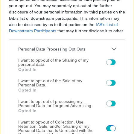
your opt-out. You may separately opt-out of the further
disclosure of your personal information by third parties on the
IAB’s list of downstream participants. This information may
also be disclosed by us to third parties on the
IAB’s List of
Downstream Participants
that may further disclose it to other
third parties.
Please note that this website/app uses one or more Google
Personal Data Processing Opt Outs
services and may gather and store information including but
not limited to your visit or usage behaviour. You may click to
I want to opt-out of the Sharing of my
personal data.
grant or deny consent to Google and its third-party tags to
Opted In
use your data for below specified purposes in below Google
consent section.
I want to opt-out of the Sale of my
Personal Data.
ΠΟΔΟΣΦΑΙΡΟ ΑΕΚ
Opted In
ΠΑΕ και Ερασιτεχνική: «Ο Μιχάλης της ΑΕΚ θα είναι
I want to opt-out of processing my
πάντα εδώ! Δίπλα μας!» (ΦΩΤΟ)
Personal Data for Targeted Advertising.
Opted In
I want to opt-out of Collection, Use,
Retention, Sale, and/or Sharing of my
Personal Data that Is Unrelated with the