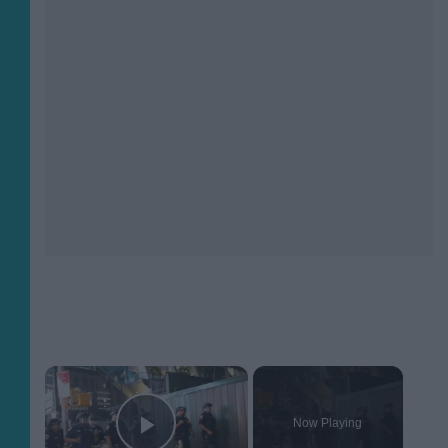
×
Now Playing