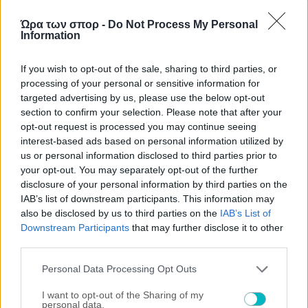
Now Playing
Ώρα των σπορ -
Do Not Process My Personal
Information
Play Video
×
If you wish to opt-out of the sale, sharing to third parties, or
"The situation is out of control": Greek firefighters battle wildfire for fourth day
processing of your personal or sensitive information for
targeted advertising by us, please use the below opt-out
section to confirm your selection. Please note that after your
opt-out request is processed you may continue seeing
interest-based ads based on personal information utilized by
us or personal information disclosed to third parties prior to
Play
your opt-out. You may separately opt-out of the further
disclosure of your personal information by third parties on the
IAB’s list of downstream participants. This information may
Video
Watch on
also be disclosed by us to third parties on the
IAB’s List of
Downstream Participants
that may further disclose it to other
"The situation is out of control": Greek firefighters
third parties.
battle wildfire for fourth day
Please note that this website/app uses one or more Google
Personal Data Processing Opt Outs
services and may gather and store information including but
not limited to your visit or usage behaviour. You may click to
I want to opt-out of the Sharing of my
personal data.