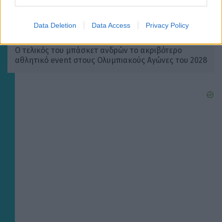
Data Deletion
Data Access
Privacy Policy
ΔΙΕΘΝΗ
Ο τελικός του μπάσκετ ανδρών το ακριβότερο
αθλητικό event στους Ολυμπιακούς Αγώνες του 2028