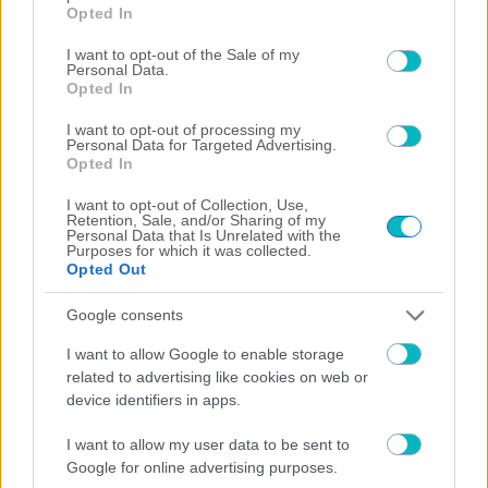
grant or deny consent to Google and its third-party tags to
Opted In
use your data for below specified purposes in below Google
consent section.
I want to opt-out of the Sale of my
Personal Data.
Opted In
I want to opt-out of processing my
Personal Data for Targeted Advertising.
Opted In
I want to opt-out of Collection, Use,
Retention, Sale, and/or Sharing of my
Personal Data that Is Unrelated with the
Purposes for which it was collected.
Opted Out
ΔΙΕΘΝΗ
Google consents
Σαλάχ: Το απίθανο μπόνους των 5.000 ευρώ της
Τραμπζονσπόρ για… χαρτί υγείας!
I want to allow Google to enable storage
related to advertising like cookies on web or
device identifiers in apps.
I want to allow my user data to be sent to
Google for online advertising purposes.