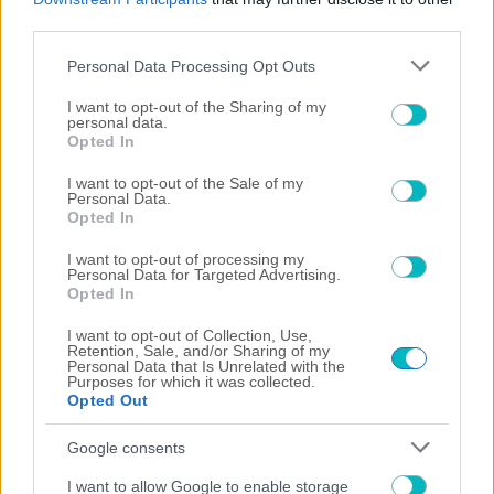
third parties.
Please note that this website/app uses one or more Google
Personal Data Processing Opt Outs
services and may gather and store information including but
not limited to your visit or usage behaviour. You may click to
I want to opt-out of the Sharing of my
personal data.
grant or deny consent to Google and its third-party tags to
Opted In
use your data for below specified purposes in below Google
consent section.
I want to opt-out of the Sale of my
Personal Data.
Opted In
I want to opt-out of processing my
Personal Data for Targeted Advertising.
Opted In
I want to opt-out of Collection, Use,
Retention, Sale, and/or Sharing of my
Personal Data that Is Unrelated with the
Purposes for which it was collected.
Opted Out
Google consents
I want to allow Google to enable storage