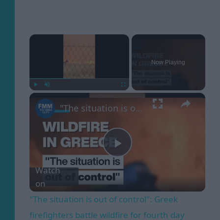
×
Now Playing
×
Play
Unmute
Fullscreen
"The situation is out of control": Greek firefighters battle wildfire for fourth day
P
Watch
on
l
"The situation is out of control": Greek
a
firefighters battle wildfire for fourth day