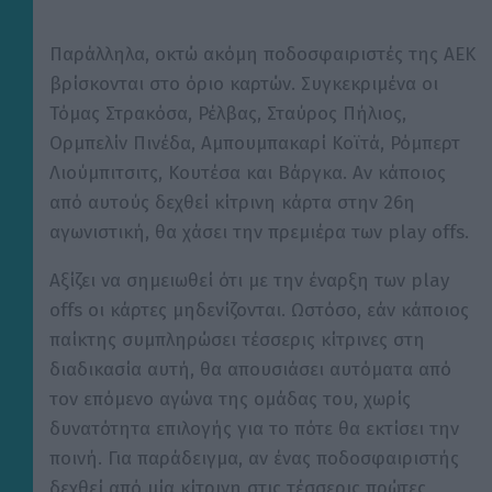
y
Παράλληλα, οκτώ ακόμη ποδοσφαιριστές της ΑΕΚ
βρίσκονται στο όριο καρτών. Συγκεκριμένα οι
Τόμας Στρακόσα, Ρέλβας, Σταύρος Πήλιος,
V
Ορμπελίν Πινέδα, Αμπουμπακαρί Κοϊτά, Ρόμπερτ
Λιούμπιτσιτς, Κουτέσα και Βάργκα. Αν κάποιος
i
από αυτούς δεχθεί κίτρινη κάρτα στην 26η
αγωνιστική, θα χάσει την πρεμιέρα των play offs.
d
Αξίζει να σημειωθεί ότι με την έναρξη των play
offs οι κάρτες μηδενίζονται. Ωστόσο, εάν κάποιος
e
παίκτης συμπληρώσει τέσσερις κίτρινες στη
διαδικασία αυτή, θα απουσιάσει αυτόματα από
o
τον επόμενο αγώνα της ομάδας του, χωρίς
δυνατότητα επιλογής για το πότε θα εκτίσει την
ποινή. Για παράδειγμα, αν ένας ποδοσφαιριστής
δεχθεί από μία κίτρινη στις τέσσερις πρώτες