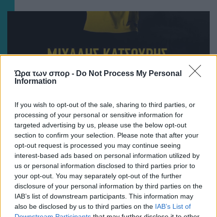
Ώρα των σπορ -
Do Not Process My Personal
Information
If you wish to opt-out of the sale, sharing to third parties, or
processing of your personal or sensitive information for
targeted advertising by us, please use the below opt-out
ΠΟΔΟΣΦΑΙΡΟ ΑΕΚ
section to confirm your selection. Please note that after your
ΠΑΕ και Ερασιτεχνική: «Ο Μιχάλης της ΑΕΚ θα είναι
opt-out request is processed you may continue seeing
πάντα εδώ! Δίπλα μας!» (ΦΩΤΟ)
interest-based ads based on personal information utilized by
us or personal information disclosed to third parties prior to
your opt-out. You may separately opt-out of the further
disclosure of your personal information by third parties on the
IAB’s list of downstream participants. This information may
also be disclosed by us to third parties on the
IAB’s List of
Downstream Participants
that may further disclose it to other