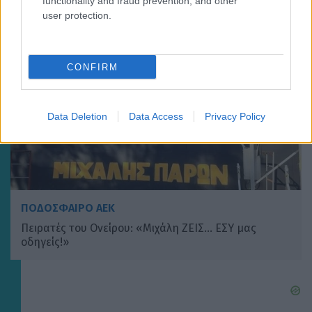
functionality and fraud prevention, and other
user protection.
CONFIRM
Data Deletion
Data Access
Privacy Policy
ΠΟΔΟΣΦΑΙΡΟ ΑΕΚ
Πειρατές του Ονείρου: «Μιχάλη ΖΕΙΣ… ΕΣΥ μας
οδηγείς!»