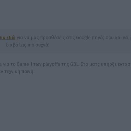
λικ εδώ
για να μας προσθέσεις στις Google πηγές σου και να 
διαβάζεις πιο συχνά!
 για το Game 1 των playoffs της GBL. Στο ματς υπήρξε έντα
ν τεχνική ποινή.