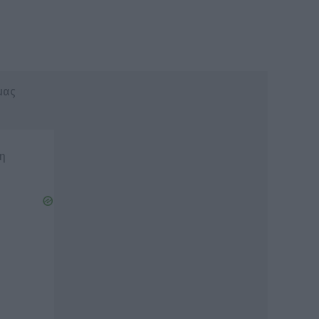
μας
ση