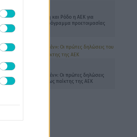
ΜΠΑΣΚΕΤ ΑΕΚ
Σε Κωνσταντινούπολη και Ρόδο η ΑΕΚ για
τουρνουά – Όλο το πρόγραμμα προετοιμασίας
της «Βασίλισσας»
ΜΠΑΣΚΕΤ ΑΕΚ
«Ξεκινώ από το… μηδέν»: Οι πρώτες δηλώσεις
του Βασίλη Χαρτώνα ως παίκτης της ΑΕΚ