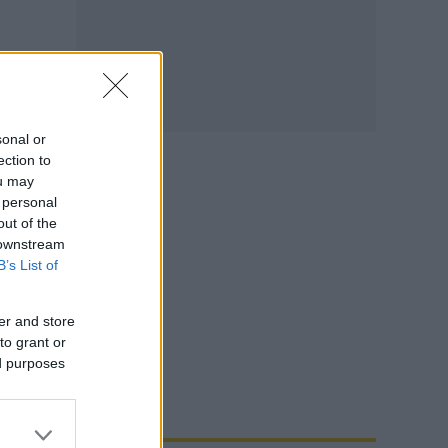
sonal or
ection to
ou may
 personal
out of the
 downstream
B’s List of
er and store
to grant or
ed purposes