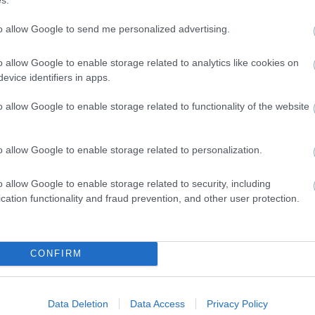
Η ΑΕΚ ολοκληρώνει τη μεταγραφή του Νόλεϊ
to allow Google to send me personalized advertising.
o allow Google to enable storage related to analytics like cookies on
evice identifiers in apps.
o allow Google to enable storage related to functionality of the website
o allow Google to enable storage related to personalization.
ΜΠΑΣΚΕΤ ΑΕΚ
Ο αρχηγός παραμένει στην ΑΕΚ – Νέο συμβόλαιο
o allow Google to enable storage related to security, including
για τον Φλιώνη
cation functionality and fraud prevention, and other user protection.
CONFIRM
Data Deletion
Data Access
Privacy Policy