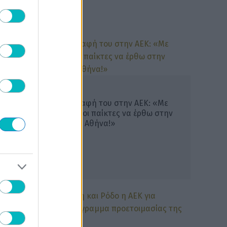
ΜΠΑΣΚΕΤ ΑΕΚ
Νόλεϊ για την μεταγραφή του στην ΑΕΚ: «Με
έπεισαν ο Σάκοτα και οι παίκτες να έρθω στην
ομάδα – Λατρέυω την Αθήνα!»