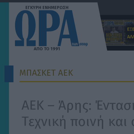
Μετάβαση
στο
περιεχόμενο
ΕΞ
ΑΛ
ΜΠΑΣΚΕΤ ΑΕΚ
ΑΕΚ – Άρης: Έντασ
Τεχνική ποινή και 