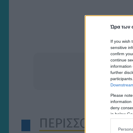
Ώρα των 
If you wish 
sensitive in
confirm you
continue se
information 
further disc
participants
Downstream 
Please note
information 
deny consent
in below Go
ΠΕΡΙΣΣΟΤΕΡΑ Α
Persona