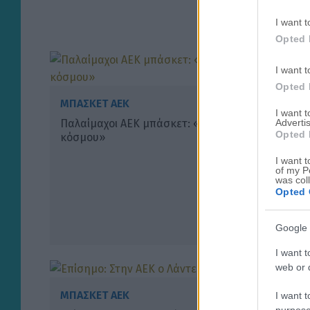
I want t
Opted 
I want t
Opted 
ΜΠΑΣΚΕΤ ΑΕΚ
I want 
Advertis
Παλαίμαχοι ΑΕΚ μπάσκετ: «Οχι στο διχασμό του
Opted 
κόσμου»
I want t
of my P
was col
Opted 
Google 
I want t
web or d
ΜΠΑΣΚΕΤ ΑΕΚ
I want t
purpose