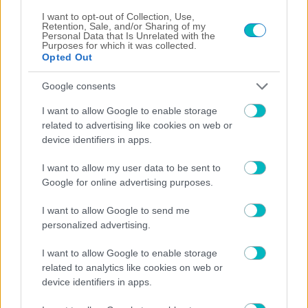
Play Video
I want to opt-out of Collection, Use,
Retention, Sale, and/or Sharing of my
Personal Data that Is Unrelated with the
Purposes for which it was collected.
×
Opted Out
"The situation is out of control": Greek firefighters battle wildfire for fourth day
Google consents
I want to allow Google to enable storage
related to advertising like cookies on web or
Play
device identifiers in apps.
I want to allow my user data to be sent to
Video
Watch on
Google for online advertising purposes.
I want to allow Google to send me
"The situation is out of control": Greek firefighters
personalized advertising.
battle wildfire for fourth day
I want to allow Google to enable storage
SUPER LEAGUE
related to analytics like cookies on web or
device identifiers in apps.
«Ο Θεμπάγιος έριξε ”άκυρο” σε πρόταση ελληνικής
ομάδας»