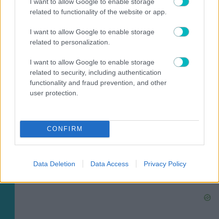
I want to allow Google to enable storage
related to functionality of the website or app.
I want to allow Google to enable storage
related to personalization.
SUPER LEAGUE
I want to allow Google to enable storage
«Η Γαλατασαράι κατέθεσε πρόταση στον ΠΑΟΚ για
related to security, including authentication
Κωνσταντέλια με δανεισμό και οψιόν αγοράς»
functionality and fraud prevention, and other
user protection.
CONFIRM
SUPER LEAGUE
Αποχώρησε από τον Ολυμπιακό και συνεχίζει στην
Κύπρο ο Ντιμπί Κεϊτά
Data Deletion
Data Access
Privacy Policy