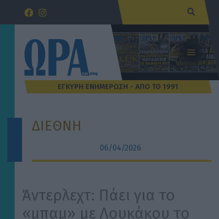
Μετάβαση
Αναζήτ
στο
περιεχόμενο
ΔΙΕΘΝΗ
06/04/2026
Άντερλεχτ: Πάει για το
«μπαμ» με Λουκάκου το