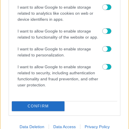
I want to allow Google to enable storage
ΔΙΕΘΝΗ
related to analytics like cookies on web or
Ουνιόν Σεν Ζιλουάζ: Πούλησε τον αστέρα της στην
device identifiers in apps.
Κρίσταλ Πάλας η υποψήφια αντίπαλος του
Ολυμπιακού
I want to allow Google to enable storage
related to functionality of the website or app.
I want to allow Google to enable storage
related to personalization.
I want to allow Google to enable storage
related to security, including authentication
functionality and fraud prevention, and other
user protection.
CONFIRM
ΔΙΕΘΝΗ
Αλμέιδα για τον χαμό του Χόρχε Μέσι: «Έχω χάσει και
Data Deletion
Data Access
Privacy Policy
εγώ τον πατέρα μου – Ο πόνος είναι αβάσταχτος»