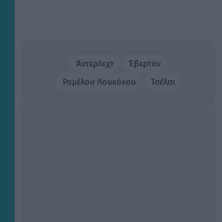
Άντερλεχτ
Έβερτον
Ρομέλου Λουκάκου
Τσέλσι