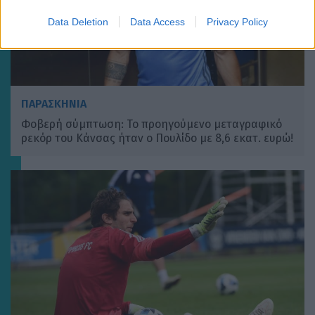
Data Deletion
Data Access
Privacy Policy
ΠΑΡΑΣΚΗΝΙΑ
Φοβερή σύμπτωση: Το προηγούμενο μεταγραφικό
ρεκόρ του Κάνσας ήταν ο Πουλίδο με 8,6 εκατ. ευρώ!