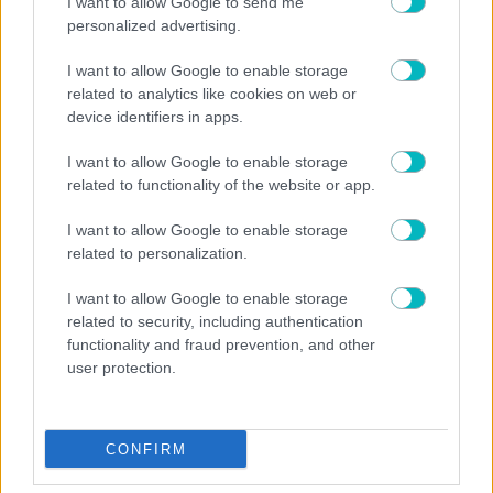
I want to allow Google to send me
personalized advertising.
I want to allow Google to enable storage
related to analytics like cookies on web or
device identifiers in apps.
I want to allow Google to enable storage
related to functionality of the website or app.
ΠΑΡΑΣΚΗΝΙΑ
I want to allow Google to enable storage
Πριμ 200.000 ευρώ στην Εθνική ομάδα πόλο από τον
related to personalization.
Αλαφούζο για το χρυσό μετάλλιο
I want to allow Google to enable storage
related to security, including authentication
functionality and fraud prevention, and other
user protection.
CONFIRM