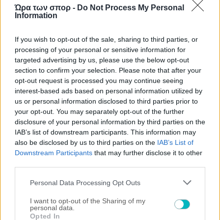
Ώρα των σπορ -
Do Not Process My Personal
Information
If you wish to opt-out of the sale, sharing to third parties, or
processing of your personal or sensitive information for
targeted advertising by us, please use the below opt-out
section to confirm your selection. Please note that after your
opt-out request is processed you may continue seeing
interest-based ads based on personal information utilized by
us or personal information disclosed to third parties prior to
your opt-out. You may separately opt-out of the further
disclosure of your personal information by third parties on the
IAB’s list of downstream participants. This information may
also be disclosed by us to third parties on the
IAB’s List of
Downstream Participants
that may further disclose it to other
third parties.
Please note that this website/app uses one or more Google
Personal Data Processing Opt Outs
services and may gather and store information including but
ΠΑΡΑΣΚΗΝΙΑ
not limited to your visit or usage behaviour. You may click to
I want to opt-out of the Sharing of my
«Έτσι απαντάει ο Λούκα»: Η ατάκα της συζύγου του
personal data.
grant or deny consent to Google and its third-party tags to
Γιόβιτς για την αμφισβήτηση και το καρέ κατά του
Opted In