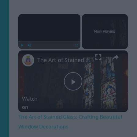
×
Now Playing
×
Play
Unmute
Fullscreen
The Art of Stained Glass: Crafting Beautiful Window Decorations
P
Watch
on
l
The Art of Stained Glass: Crafting Beautiful
a
Window Decorations