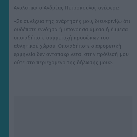
y
Αναλυτικά ο Ανδρέας Πετρόπουλος ανέφερε:
«Σε συνέχεια της ανάρτησής μου, διευκρινίζω ότι
V
ουδέποτε εννόησα ή υπονόησα άμεσα ή έμμεσα
οποιαδήποτε συμμετοχή προσώπων του
i
αθλητικού χώρου! Οποιαδήποτε διαφορετική
ερμηνεία δεν ανταποκρίνεται στην πρόθεσή μου
d
ούτε στο περιεχόμενο της δήλωσής μου».
e
o